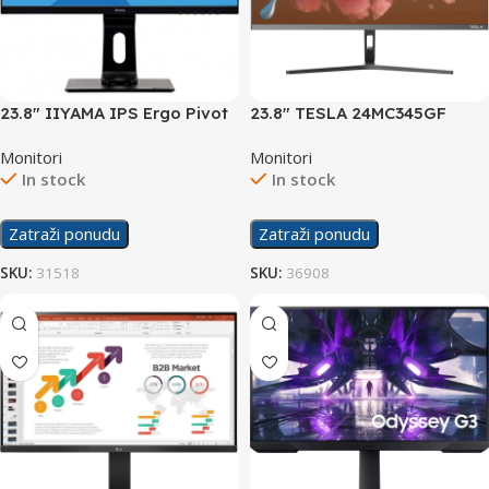
23.8″ IIYAMA IPS Ergo Pivot
23.8″ TESLA 24MC345GF
USB-C Display
Display
Monitori
Monitori
In stock
In stock
Zatraži ponudu
Zatraži ponudu
SKU:
31518
SKU:
36908