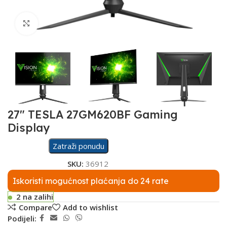
Click to enlarge
27″ TESLA 27GM620BF Gaming
Display
Zatraži ponudu
SKU:
36912
Iskoristi mogućnost plaćanja do 24 rate
2 na zalihi
Compare
Add to wishlist
Podijeli: