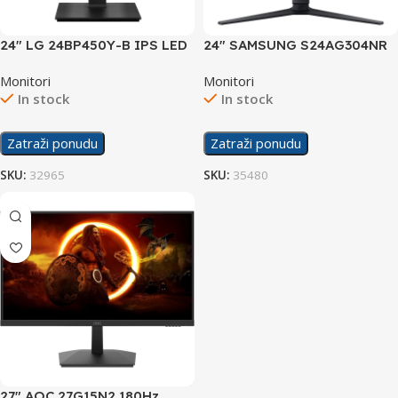
24″ LG 24BP450Y-B IPS LED
24″ SAMSUNG S24AG304NR
Display
Odyssey Gaming G3 144Hz
Monitori
Monitori
Display
In stock
In stock
Zatraži ponudu
Zatraži ponudu
SKU:
32965
SKU:
35480
27″ AOC 27G15N2 180Hz