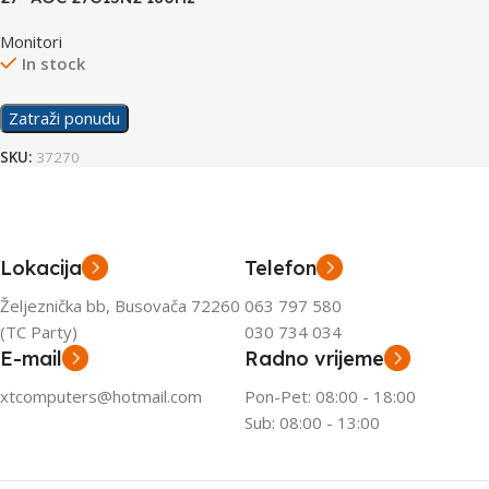
Gaming Display
Monitori
In stock
Zatraži ponudu
SKU:
37270
Lokacija
Telefon
Željeznička bb, Busovača 72260
063 797 580
(TC Party)
030 734 034
E-mail
Radno vrijeme
xtcomputers@hotmail.com
Pon-Pet: 08:00 - 18:00
Sub: 08:00 - 13:00