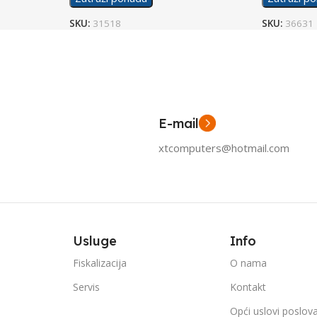
SKU:
31518
SKU:
36631
E-mail
xtcomputers@hotmail.com
Usluge
Info
Fiskalizacija
O nama
Servis
Kontakt
Opći uslovi poslov