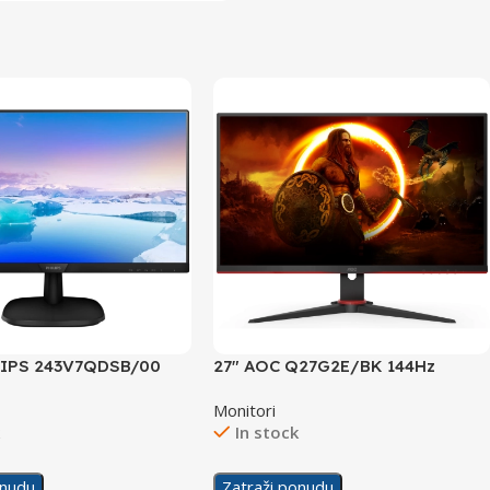
ILIPS 243V7QDSB/00
27″ AOC Q27G2E/BK 144Hz
Display
Monitori
k
In stock
onudu
Zatraži ponudu