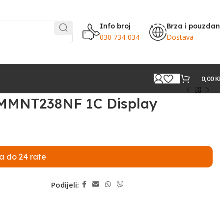
Info broj
Brza i pouzda
030 734-034
Dostava
0,00
K
RMMNT238NF 1C Display
a do 24 rate
Podijeli: