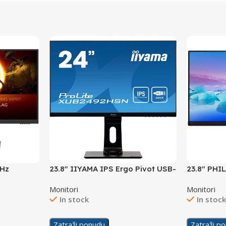
0Hz
23.8″ IIYAMA IPS Ergo Pivot USB-
23.8″ PH
C Display
Display
Monitori
Monitori
In stock
In stoc
Zatraži ponudu
Zatraži p