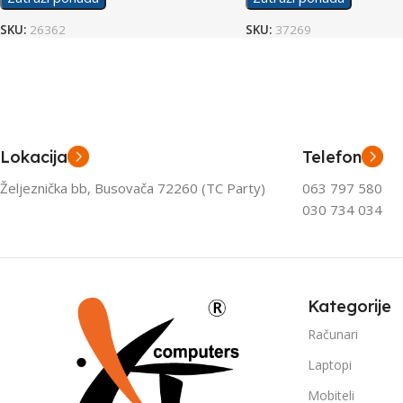
SKU:
26362
SKU:
37269
Lokacija
Telefon
Željeznička bb, Busovača 72260 (TC Party)
063 797 580
030 734 034
Kategorije
Računari
Laptopi
Mobiteli