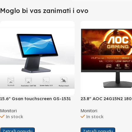
Moglo bi vas zanimati i ovo
15.6″ Gsan touchscreen GS-1531
23.8″ AOC 24G15N2 18
display
Gaming Display
Monitori
Monitori
In stock
In stock
Zatraži ponudu
Zatraži ponudu