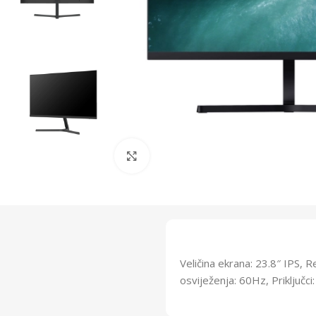
Click to enlarge
Veličina ekrana: 23.8″ IPS,
osviježenja: 60Hz, Priključc