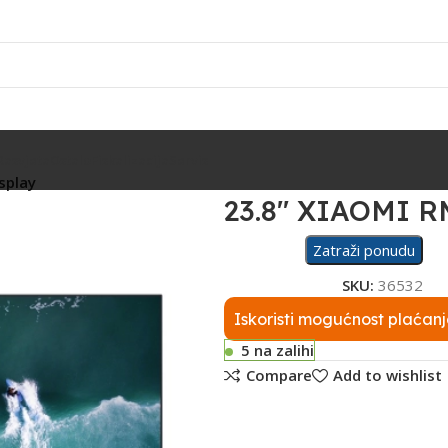
Rasvjeta
Ostalo
Fiskalizacija
Servis
splay
23.8″ XIAOMI 
Zatraži ponudu
SKU:
36532
Iskoristi mogućnost plaćanj
5 na zalihi
Compare
Add to wishlist