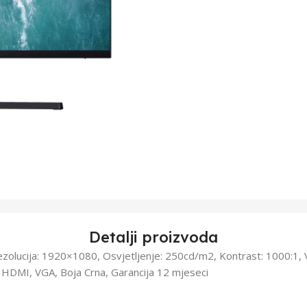
Detalji proizvoda
 Rezolucija: 1920×1080, Osvjetljenje: 250cd/m2, Kontrast: 1000:1,
i: HDMI, VGA, Boja Crna, Garancija 12 mjeseci