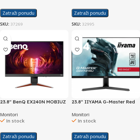
Zatraži ponudu
Zatraži ponudu
SKU:
37269
SKU:
32995
23.8″ BenQ EX240N MOBIUZ
23.8″ IIYAMA G-Master Red
165Hz Gaming Display
Eagle G2470HSU 165Hz
Monitori
Monitori
Gaming Display
In stock
In stock
Zatraži ponudu
Zatraži ponudu