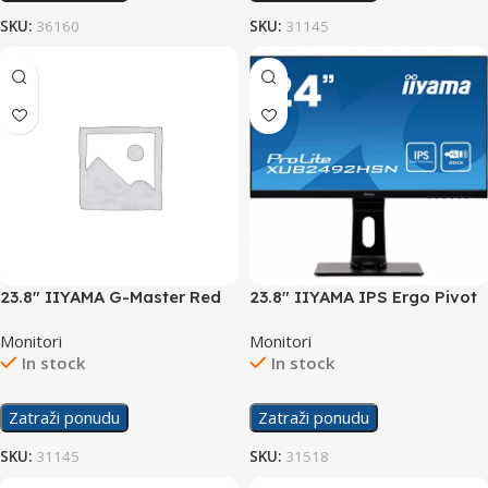
SKU:
36160
SKU:
31145
23.8″ IIYAMA G-Master Red
23.8″ IIYAMA IPS Ergo Pivot
Eagle G2470HSU Gaming
USB-C Display
Monitori
Monitori
Display
In stock
In stock
Zatraži ponudu
Zatraži ponudu
SKU:
31145
SKU:
31518