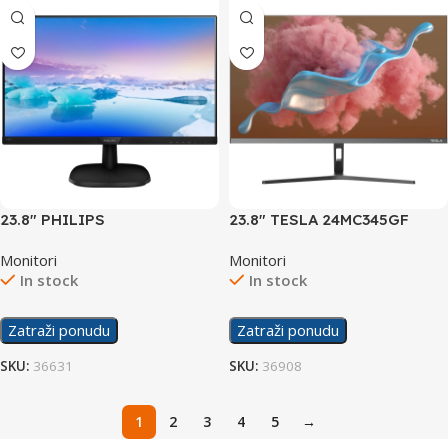
23.8″ PHILIPS
23.8″ TESLA 24MC345GF
243V7QDSB/00 Display
Display
Monitori
Monitori
In stock
In stock
Zatraži ponudu
Zatraži ponudu
SKU:
36631
SKU:
36908
1
2
3
4
5
→