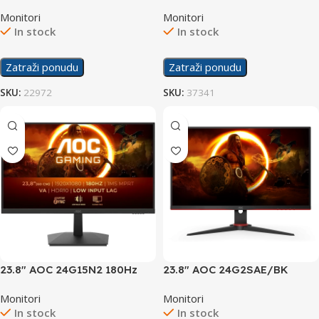
Display
24M1N3200ZA/00 165Hz
Monitori
Monitori
Gaming Display
In stock
In stock
Zatraži ponudu
Zatraži ponudu
SKU:
22972
SKU:
37341
23.8″ AOC 24G15N2 180Hz
23.8″ AOC 24G2SAE/BK
Gaming Display
165Hz Display
Monitori
Monitori
In stock
In stock