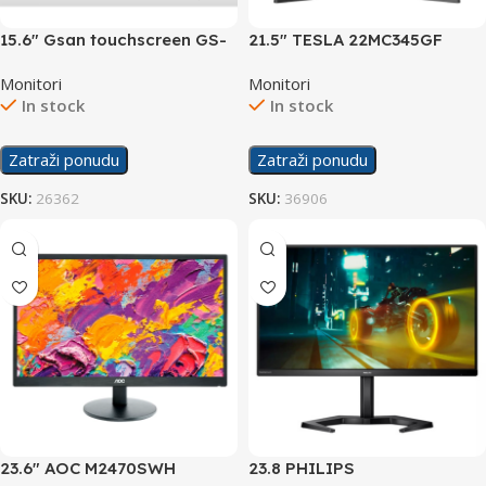
15.6″ Gsan touchscreen GS-
21.5″ TESLA 22MC345GF
1531 display
Display
Monitori
Monitori
In stock
In stock
Zatraži ponudu
Zatraži ponudu
SKU:
26362
SKU:
36906
23.6″ AOC M2470SWH
23.8 PHILIPS