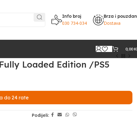
Info broj
Brza i pouzda
030 734-034
Dostava
0,00
K
ully Loaded Edition /PS5
a do 24 rate
Podijeli: