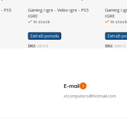
of Ragna
 - PS5
Gaming i igre - Video igre - PS5
Gaming i ig
IGRE
IGRE
In stock
In stoc
Zatraži ponudu
Zatraži p
SKU:
28376
SKU:
34912
E-mail
xtcomputers@hotmail.com