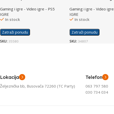
Gaming i igre - Video igre - PS5
Gaming i igre - Video igre
IGRE
IGRE
In stock
In stock
Zatraži ponudu
Zatraži ponudu
SKU:
35580
SKU:
34807
Lokacija
Telefon
Željeznička bb, Busovača 72260 (TC Party)
063 797 580
030 734 034