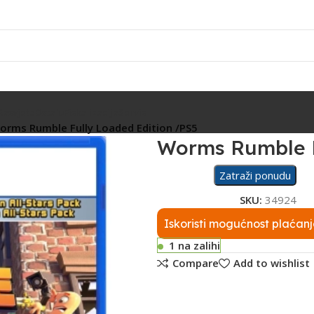
Rasvjeta
Ostalo
Fiskalizacija
Servis
orms Rumble Fully Loaded Edition /PS5
Worms Rumble F
Zatraži ponudu
SKU:
34924
Iskoristi mogućnost plaćanj
1 na zalihi
Compare
Add to wishlist