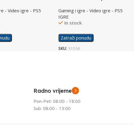
rok/PS5
Day One Edition /PS5
re - Video igre - PS5
Gaming i igre - Video igre - PS5
IGRE
k
In stock
onudu
Zatraži ponudu
SKU:
31556
Radno vrijeme
Pon-Pet: 08:00 - 18:00
Sub: 08:00 - 13:00