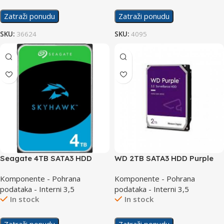
Zatraži ponudu
Zatraži ponudu
SKU:
36624
SKU:
4095
Seagate 4TB SATA3 HDD
WD 2TB SATA3 HDD Purple
SkyHawk ST4000VX016
256MB
Komponente - Pohrana
Komponente - Pohrana
podataka - Interni 3,5
podataka - Interni 3,5
In stock
In stock
Zatraži ponudu
Zatraži ponudu