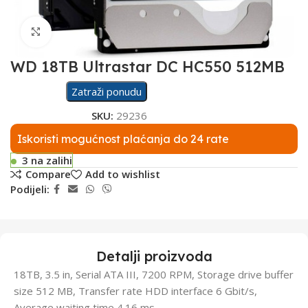
Click to enlarge
WD 18TB Ultrastar DC HC550 512MB
Zatraži ponudu
SKU:
29236
Iskoristi mogućnost plaćanja do 24 rate
3 na zalihi
Compare
Add to wishlist
Podijeli:
Detalji proizvoda
18TB, 3.5 in, Serial ATA III, 7200 RPM, Storage drive buffer
size 512 MB, Transfer rate HDD interface 6 Gbit/s,
Average waiting time 4.16 ms