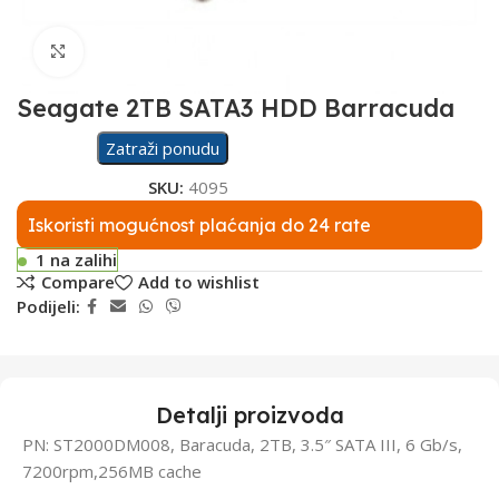
Click to enlarge
Seagate 2TB SATA3 HDD Barracuda
Zatraži ponudu
SKU:
4095
Iskoristi mogućnost plaćanja do 24 rate
1 na zalihi
Compare
Add to wishlist
Podijeli:
Detalji proizvoda
PN: ST2000DM008, Baracuda, 2TB, 3.5″ SATA III, 6 Gb/s,
7200rpm,256MB cache