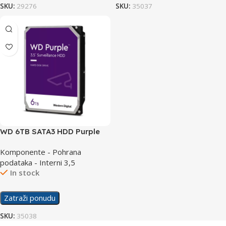
SKU:
29276
SKU:
35037
WD 6TB SATA3 HDD Purple
WD64PURZ
Komponente - Pohrana
podataka - Interni 3,5
In stock
Zatraži ponudu
SKU:
35038