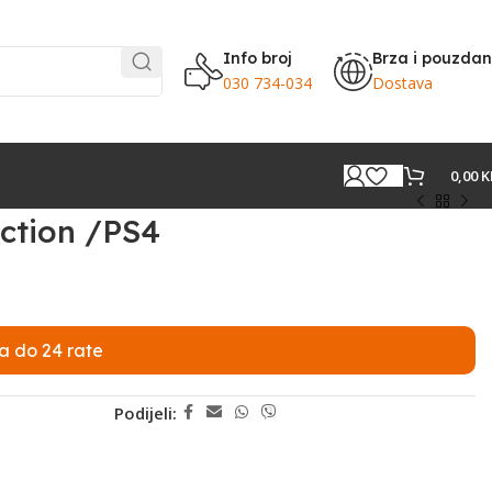
Info broj
Brza i pouzda
030 734-034
Dostava
0,00
K
ction /PS4
a do 24 rate
Podijeli: