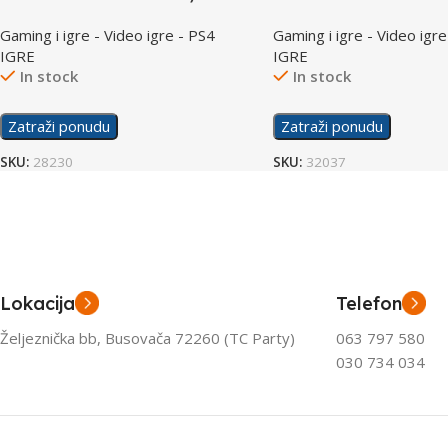
of Ragnarok/PS4
Gaming i igre - Video igre - PS4
Gaming i igre - Video igre
IGRE
IGRE
In stock
In stock
Zatraži ponudu
Zatraži ponudu
SKU:
28230
SKU:
32037
Lokacija
Telefon
Željeznička bb, Busovača 72260 (TC Party)
063 797 580
030 734 034