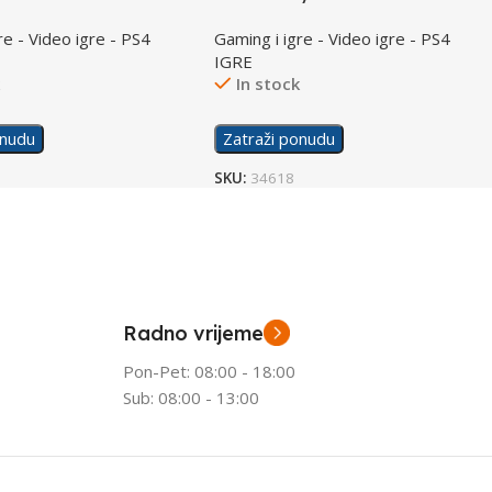
ed /PS4
/PS4
re - Video igre - PS4
Gaming i igre - Video igre - PS4
IGRE
k
In stock
onudu
Zatraži ponudu
SKU:
34618
Radno vrijeme
Pon-Pet: 08:00 - 18:00
Sub: 08:00 - 13:00