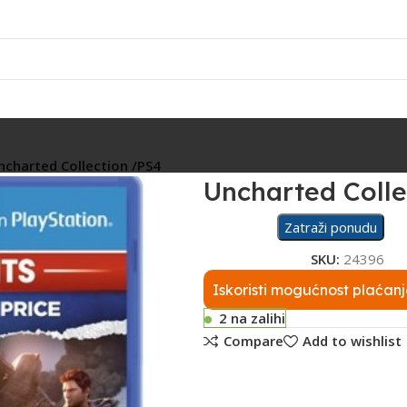
Rasvjeta
Ostalo
Fiskalizacija
Servis
ncharted Collection /PS4
Uncharted Colle
Zatraži ponudu
SKU:
24396
Iskoristi mogućnost plaćanj
2 na zalihi
Compare
Add to wishlist