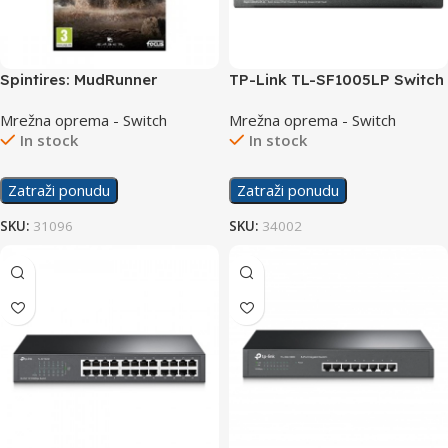
Spintires: MudRunner
TP-Link TL-SF1005LP Switch
American Wilds Edition
5-Port 10/100Mbps with 4-
Mrežna oprema - Switch
Mrežna oprema - Switch
/Switch
Port PoE
In stock
In stock
Zatraži ponudu
Zatraži ponudu
SKU:
31096
SKU:
34002