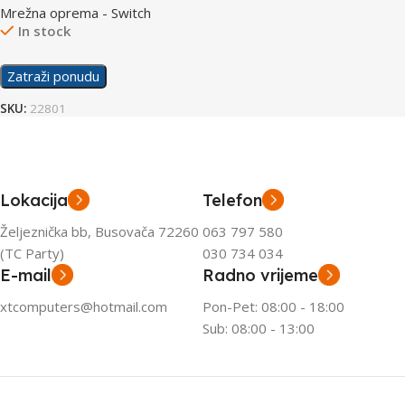
Mrežna oprema - Switch
24×10/100/1000
In stock
Zatraži ponudu
SKU:
22801
Lokacija
Telefon
Željeznička bb, Busovača 72260
063 797 580
(TC Party)
030 734 034
E-mail
Radno vrijeme
xtcomputers@hotmail.com
Pon-Pet: 08:00 - 18:00
Sub: 08:00 - 13:00