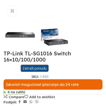
Click to enlarge
TP-Link TL-SG1016 Switch
16×10/100/1000
Zatraži ponudu
SKU:
1450
Iskoristi mogućnost plaćanja do 24 rate
6 na zalihi
Compare
Add to wishlist
Podijeli: