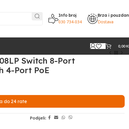
Info broj
Brza i pouzda
030 734-034
Dostava
0,00
K
08LP Switch 8-Port
h 4-Port PoE
a do 24 rate
Podijeli: