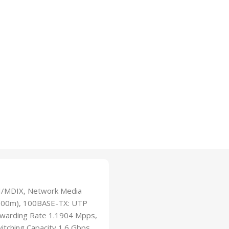
DI/MDIX, Network Media
 100m), 100BASE-TX: UTP
warding Rate 1.1904 Mpps,
witching Capacity 1.6 Gbps