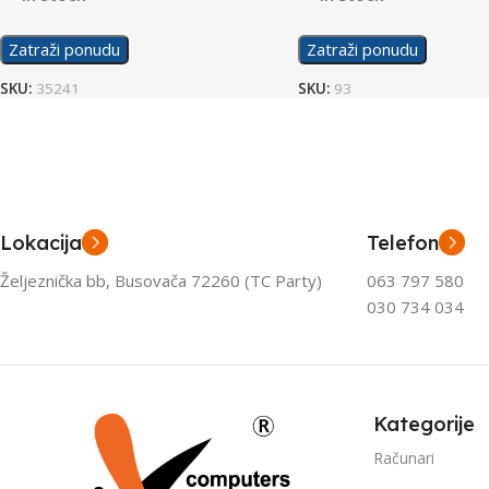
Zatraži ponudu
Zatraži ponudu
SKU:
35241
SKU:
93
Lokacija
Telefon
Željeznička bb, Busovača 72260 (TC Party)
063 797 580
030 734 034
Kategorije
Računari