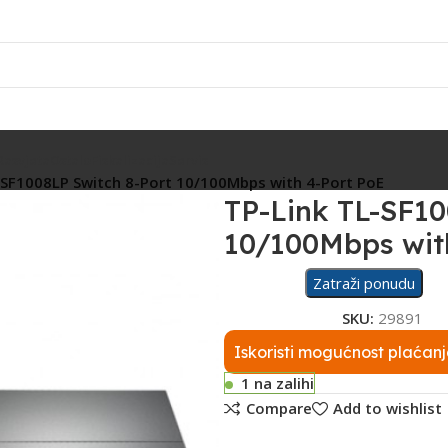
Rasvjeta
Ostalo
Fiskalizacija
Servis
-SF1008LP Switch 8-Port 10/100Mbps with 4-Port PoE
TP-Link TL-SF10
10/100Mbps wit
Zatraži ponudu
SKU:
29891
Iskoristi mogućnost plaćanj
1 na zalihi
Compare
Add to wishlist