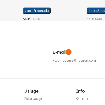
Zatraži ponudu
Zatraži p
SKU:
31728
SKU:
1448
E-mail
xtcomputers@hotmail.com
Usluge
Info
Fiskalizacija
O nama