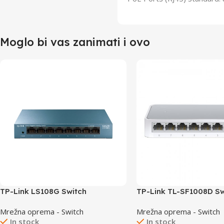
Moglo bi vas zanimati i ovo
TP-Link LS108G Switch
TP-Link TL-SF1008D Sw
8×10/100/1000
8×10/100
Mrežna oprema - Switch
Mrežna oprema - Switch
In stock
In stock