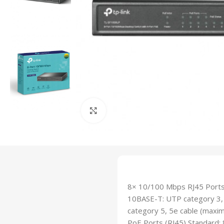
Click to enlarge
8× 10/100 Mbps RJ45 Ports
10BASE-T: UTP category 3
category 5, 5e cable (max
PoE Ports (RJ45) Standard: 