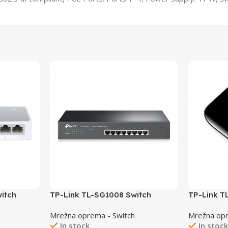
itch
TP-Link TL-SG1008 Switch
TP-Link T
8×10/100/1000
8×10/100
Mrežna oprema - Switch
Mrežna opr
In stock
In stoc