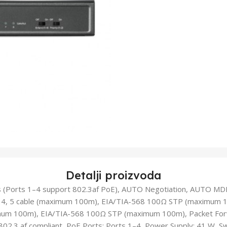
Detalji proizvoda
 (Ports 1–4 support 802.3af PoE), AUTO Negotiation, AUTO M
, 4, 5 cable (maximum 100m), EIA/TIA-568 100Ω STP (maximum
imum 100m), EIA/TIA-568 100Ω STP (maximum 100m), Packet For
802.3 af compliant, PoE Ports: Ports 1–4, Power Supply: 41 W, S