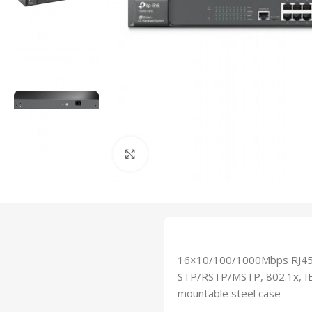
Click to enlarge
16×10/100/1000Mbps RJ45 p
STP/RSTP/MSTP, 802.1x, IEE
mountable steel case