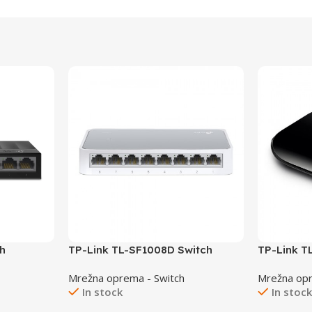
h
TP-Link TL-SF1008D Switch
TP-Link T
8×10/100
5×10/100
Mrežna oprema - Switch
Mrežna opr
In stock
In stoc