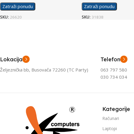
Zatraži ponudu
Zatraži ponudu
SKU:
26620
SKU:
31838
Lokacija
Telefon
Željeznička bb, Busovača 72260 (TC Party)
063 797 580
030 734 034
Kategorije
Računari
Laptopi