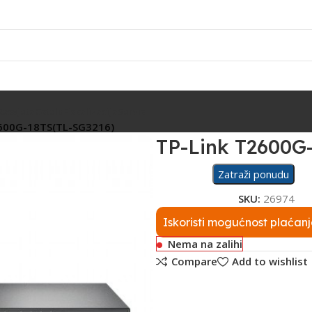
Rasvjeta
Ostalo
Fiskalizacija
Servis
600G-18TS(TL-SG3216)
TP-Link T2600G
Zatraži ponudu
SKU:
26974
Iskoristi mogućnost plaćanj
Nema na zalihi
Compare
Add to wishlist