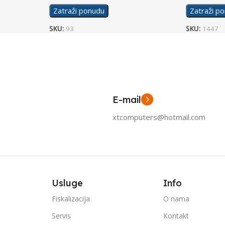
Zatraži ponudu
Zatraži p
SKU:
93
SKU:
1447
E-mail
xtcomputers@hotmail.com
Usluge
Info
Fiskalizacija
O nama
Servis
Kontakt