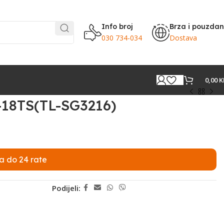
Info broj
Brza i pouzda
030 734-034
Dostava
0,00
K
-18TS(TL-SG3216)
a do 24 rate
Podijeli: