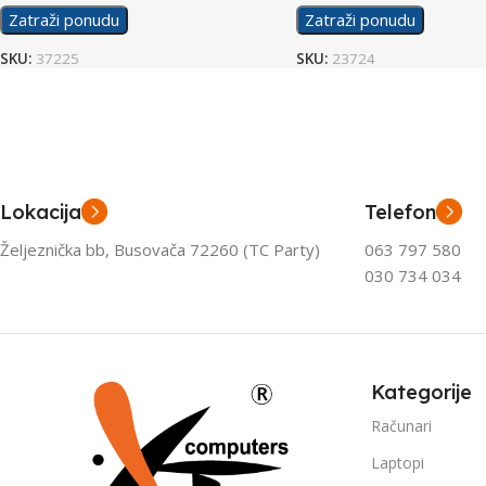
Zatraži ponudu
Zatraži ponudu
SKU:
37225
SKU:
23724
Lokacija
Telefon
Željeznička bb, Busovača 72260 (TC Party)
063 797 580
030 734 034
Kategorije
Računari
Laptopi