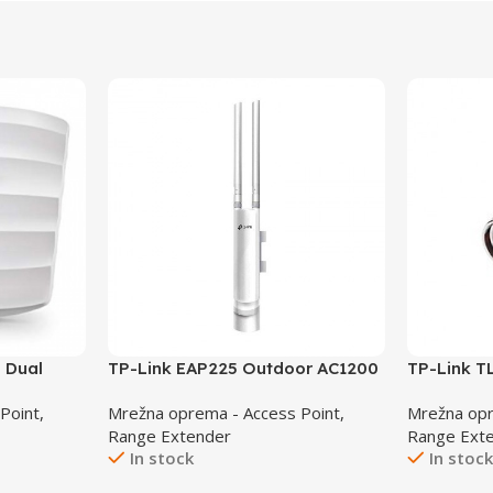
 Dual
TP-Link EAP225 Outdoor AC1200
TP-Link T
ess Point
Wireless MU-MIMO Gb
Protector
Point,
Mrežna oprema - Access Point,
Mrežna opr
In/Outdoor access point
Range Extender
Range Ext
In stock
In stoc