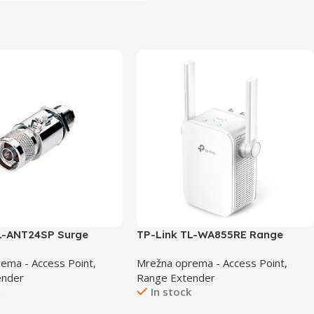
L-ANT24SP Surge
TP-Link TL-WA855RE Range
Extender
ema - Access Point,
Mrežna oprema - Access Point,
ender
Range Extender
k
In stock