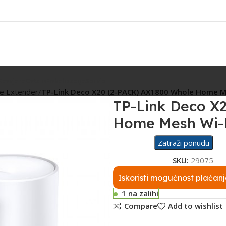
Rasvjeta
Ostalo
Fiskalizacija
Servis
ge Extender
TP-Link Deco X20 (2-PACK) AX1800 Whole Home M
TP-Link Deco X
Home Mesh Wi-F
Zatraži ponudu
SKU:
29075
Iskoristi mogućnost plaćanj
1 na zalihi
Compare
Add to wishlist