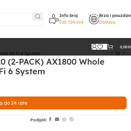
Info broj
Brza i pouzda
030 734-034
Dostava
0,00
K
esh Wi-Fi 6 System
20 (2-PACK) AX1800 Whole
i 6 System
a do 24 rate
Podijeli: