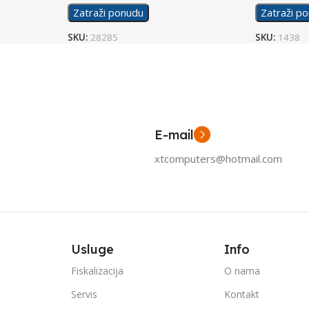
Zatraži ponudu
Zatraži p
SKU:
28285
SKU:
1438
E-mail
xtcomputers@hotmail.com
Usluge
Info
Fiskalizacija
O nama
Servis
Kontakt