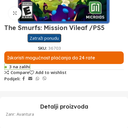
Click to enlarge
The Smurfs: Mission Vileaf /PS5
Zatraži ponudu
SKU:
36703
Iskoristi mogućnost plaćanja do 24 rate
3 na zalihi
Compare
Add to wishlist
Podijeli:
Detalji proizvoda
Zanr: Avantura