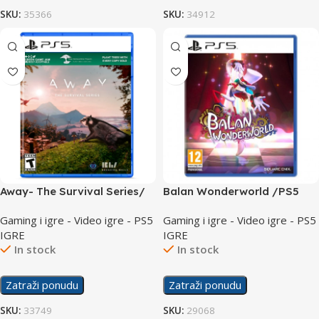
SKU:
35366
SKU:
34912
Away- The Survival Series/
Balan Wonderworld /PS5
PS5
Gaming i igre - Video igre - PS5
Gaming i igre - Video igre - PS5
IGRE
IGRE
In stock
In stock
Zatraži ponudu
Zatraži ponudu
SKU:
33749
SKU:
29068