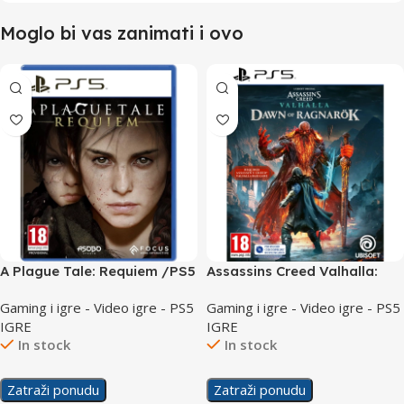
Moglo bi vas zanimati i ovo
A Plague Tale: Requiem /PS5
Assassins Creed Valhalla:
Dawn of Ragnarok/PS5
Gaming i igre - Video igre - PS5
Gaming i igre - Video igre - PS5
IGRE
IGRE
In stock
In stock
Zatraži ponudu
Zatraži ponudu