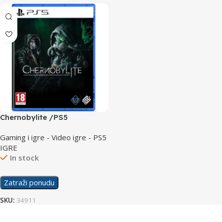
Chernobylite /PS5
Gaming i igre - Video igre - PS5
IGRE
In stock
Zatraži ponudu
SKU:
34911