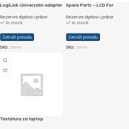
LogiLink Univerzalni adapter
Spare Parts – LCD For
za laptope 90W PA0215
Laptop 15.6″
Rezervni dijelovi i pribor
Rezervni dijelovi i pribor
In stock
In stock
Zatraži ponudu
Zatraži ponudu
SKU:
29998
SKU:
34959
Tastatura za laptop
GWTN156-11BK