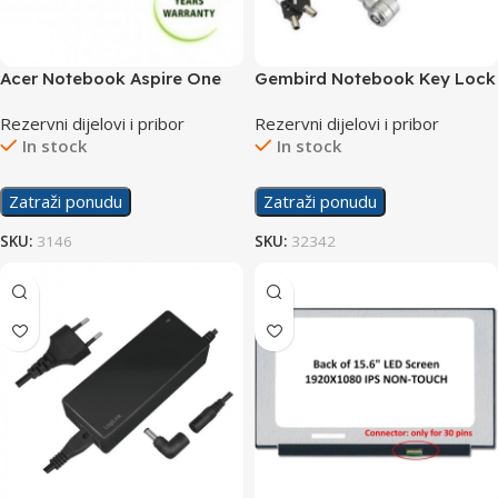
Acer Notebook Aspire One
Gembird Notebook Key Lock
produžnje garancije na 3
LK-K-01 1.8 m Silver
Rezervni dijelovi i pribor
Rezervni dijelovi i pribor
godine
In stock
In stock
Zatraži ponudu
Zatraži ponudu
SKU:
3146
SKU:
32342