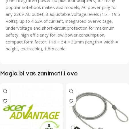
(one integrated power tip plus four adapters) for many
popular notebook makes and models, AC power plug for
any 230V AC outlet, 3 adjustable voltage levels (15 – 19.5
Volts), up to 4.62A of current, integrated overvoltage,
undervoltage and short-circuit protection for maximum
safety, high efficiency for low power consumption,
compact form factor: 116 × 54 × 32mm (length × width ×
height, excl. cable), 1.8m cable.
Moglo bi vas zanimati i ovo