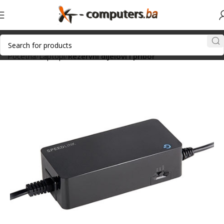
Početna
Laptopi
Rezervni dijelovi i pribor