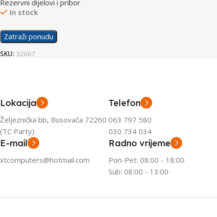
Rezervni dijelovi i pribor
In stock
Zatraži ponudu
SKU:
32067
Lokacija
Telefon
Željeznička bb, Busovača 72260
063 797 580
(TC Party)
030 734 034
E-mail
Radno vrijeme
xtcomputers@hotmail.com
Pon-Pet: 08:00 - 18:00
Sub: 08:00 - 13:00