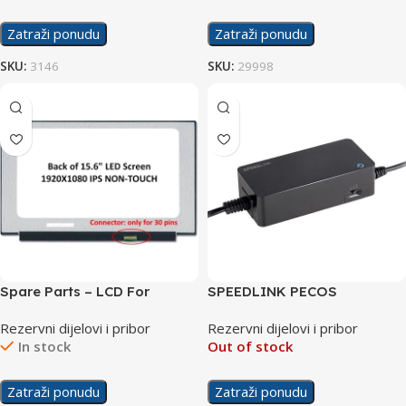
Zatraži ponudu
Zatraži ponudu
SKU:
3146
SKU:
29998
Spare Parts – LCD For
SPEEDLINK PECOS
Laptop 15.6″
Univerzalni adapter za
Rezervni dijelovi i pribor
Rezervni dijelovi i pribor
laptope 90W SL-6955-BK
In stock
Out of stock
Zatraži ponudu
Zatraži ponudu