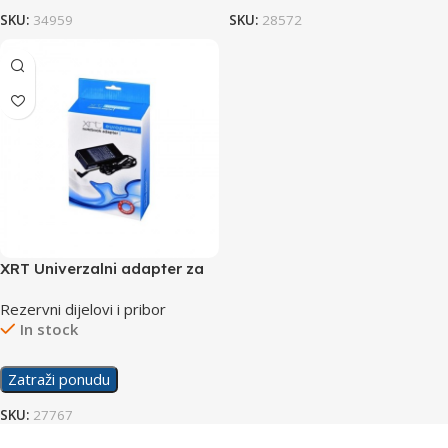
SKU:
34959
SKU:
28572
XRT Univerzalni adapter za
laptope XRT90-195-3340ESH
Rezervni dijelovi i pribor
In stock
Zatraži ponudu
SKU:
27767