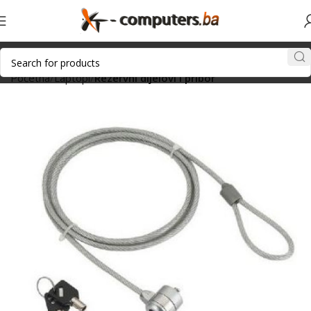
Početna
Laptopi
Rezervni dijelovi i pribor