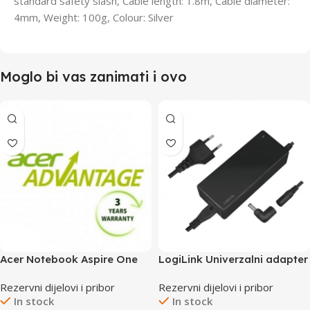
standard safety slash, Cable length: 1.8m, Cable diameter:
4mm, Weight: 100g, Colour: Silver
Moglo bi vas zanimati i ovo
Acer Notebook Aspire One
LogiLink Univerzalni adapter
produžnje garancije na 3
za laptope 90W PA0215
Rezervni dijelovi i pribor
Rezervni dijelovi i pribor
godine
In stock
In stock