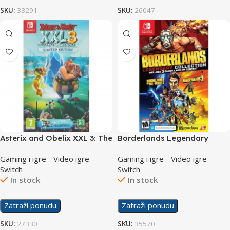
SKU:
33291
SKU:
26047
Asterix and Obelix XXL 3: The
Borderlands Legendary
Crystal Menhir Limited
Collection /Switch
Gaming i igre - Video igre -
Gaming i igre - Video igre -
Edition /Switch
Switch
Switch
In stock
In stock
Zatraži ponudu
Zatraži ponudu
SKU:
27330
SKU:
35570