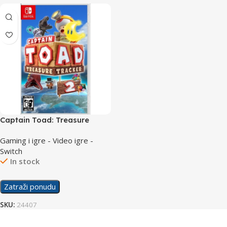
Captain Toad: Treasure
Tracker /Switch
Gaming i igre - Video igre -
Switch
In stock
Zatraži ponudu
SKU:
24407