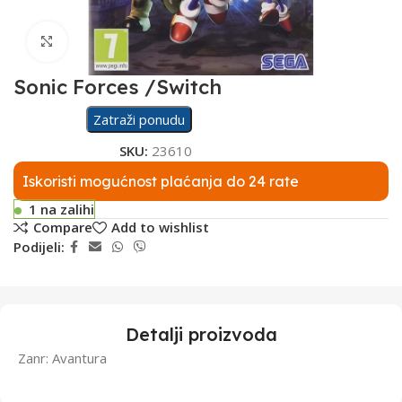
Click to enlarge
Sonic Forces /Switch
Zatraži ponudu
SKU:
23610
Iskoristi mogućnost plaćanja do 24 rate
1 na zalihi
Compare
Add to wishlist
Podijeli:
Detalji proizvoda
Zanr: Avantura