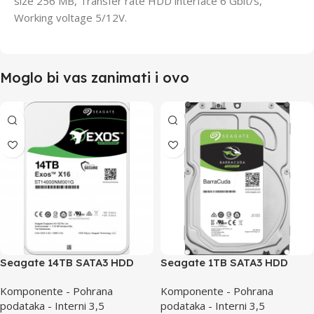
size 256 MB, Transfer rate HDD interface 6 Gbit/s,
Working voltage 5/12V.
Moglo bi vas zanimati i ovo
Seagate 14TB SATA3 HDD
Seagate 1TB SATA3 HDD
Exos ST14000NM001G
Barracuda Guardian
Komponente - Pohrana
Komponente - Pohrana
podataka - Interni 3,5
podataka - Interni 3,5