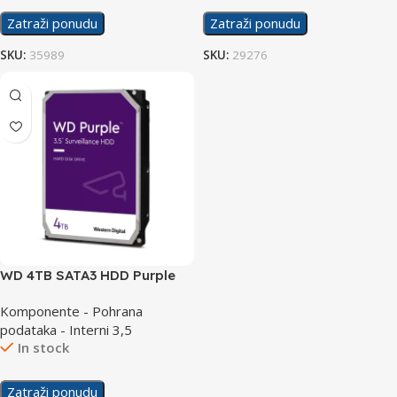
Zatraži ponudu
Zatraži ponudu
SKU:
35989
SKU:
29276
WD 4TB SATA3 HDD Purple
WD43PURZ
Komponente - Pohrana
podataka - Interni 3,5
In stock
Zatraži ponudu