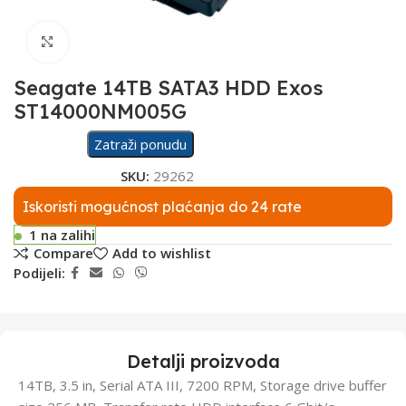
Click to enlarge
Seagate 14TB SATA3 HDD Exos
ST14000NM005G
Zatraži ponudu
SKU:
29262
Iskoristi mogućnost plaćanja do 24 rate
1 na zalihi
Compare
Add to wishlist
Podijeli:
Detalji proizvoda
14TB, 3.5 in, Serial ATA III, 7200 RPM, Storage drive buffer