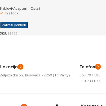
Kablovi/Adapteri - Ostali
In stock
Zatraži ponudu
SKU:
33166
Lokacija
Telefon
Željeznička bb, Busovača 72260 (TC Party)
063 797 580
030 734 034