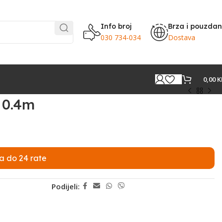
Info broj
Brza i pouzda
030 734-034
Dostava
0,00
K
 0.4m
a do 24 rate
Podijeli: