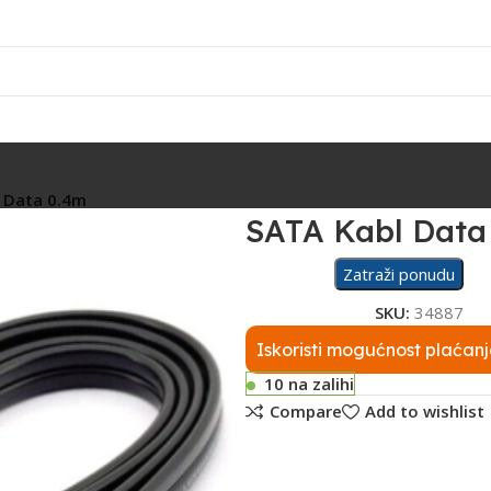
Rasvjeta
Ostalo
Fiskalizacija
Servis
 Data 0.4m
SATA Kabl Data
Zatraži ponudu
SKU:
34887
Iskoristi mogućnost plaćanj
10 na zalihi
Compare
Add to wishlist