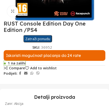
Click to enlarge
RUST Console Edition Day One
Edition /PS4
Zatraži ponudu
SKU:
36952
Iskoristi mogućnost plaćanja do 24 rate
1 na zalihi
Compare
Add to wishlist
Podijeli:
Detalji proizvoda
Zanr: Akcija