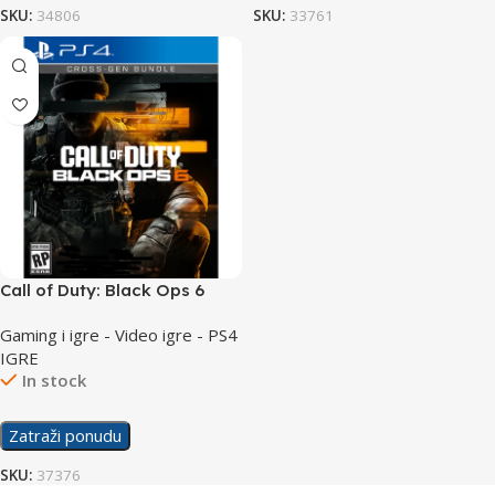
SKU:
34806
SKU:
33761
Call of Duty: Black Ops 6
/PS4
Gaming i igre - Video igre - PS4
IGRE
In stock
Zatraži ponudu
SKU:
37376