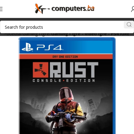
Početna
Gaming i igre
Gaming i igre - Video igre - PS4 IGRE