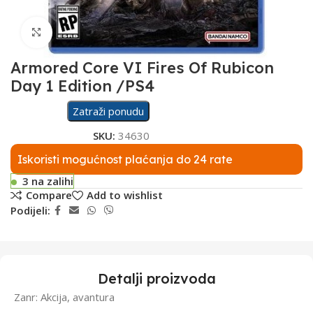
Click to enlarge
Armored Core VI Fires Of Rubicon
Day 1 Edition /PS4
Zatraži ponudu
SKU:
34630
Iskoristi mogućnost plaćanja do 24 rate
3 na zalihi
Compare
Add to wishlist
Podijeli:
Detalji proizvoda
Zanr: Akcija, avantura