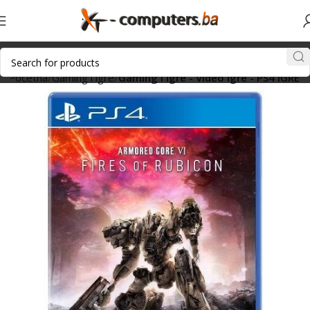
Početna
Gaming i igre
Gaming i igre - Video igre - PS4 IGRE