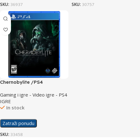
SKU:
36937
SKU:
30757
Chernobylite /PS4
Gaming i igre - Video igre - PS4
IGRE
In stock
Zatraži ponudu
SKU:
33458