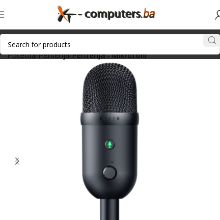
Početna
Periferija
Periferija - Mikrofoni