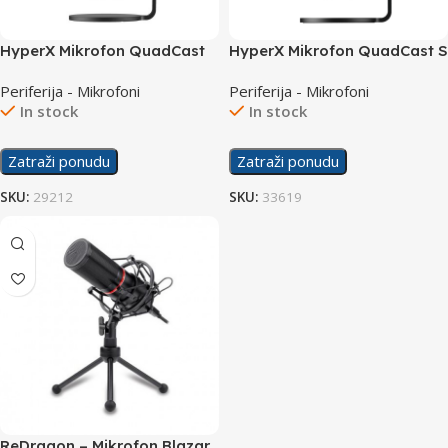
HyperX Mikrofon QuadCast
HyperX Mikrofon QuadCast S
4P5P6AA
RGB 4P5P7AA
Periferija - Mikrofoni
Periferija - Mikrofoni
In stock
In stock
Zatraži ponudu
Zatraži ponudu
SKU:
29212
SKU:
33619
ReDragon – Mikrofon Blazar