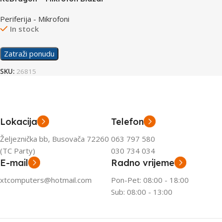
GM300
Periferija - Mikrofoni
In stock
Zatraži ponudu
SKU:
26815
Lokacija
Telefon
Željeznička bb, Busovača 72260
063 797 580
(TC Party)
030 734 034
E-mail
Radno vrijeme
xtcomputers@hotmail.com
Pon-Pet: 08:00 - 18:00
Sub: 08:00 - 13:00