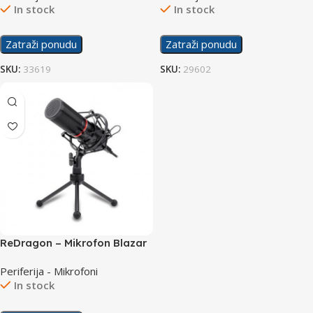
In stock
In stock
Zatraži ponudu
Zatraži ponudu
SKU:
33619
SKU:
29602
ReDragon – Mikrofon Blazar
GM300
Periferija - Mikrofoni
In stock