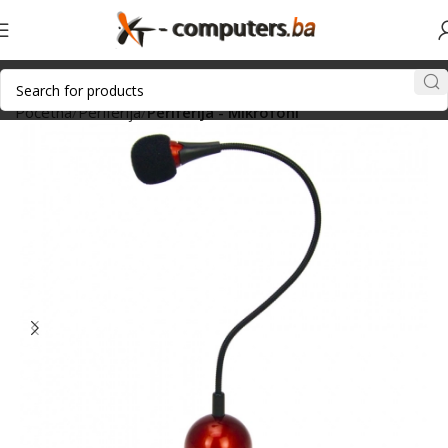
Početna
Periferija
Periferija - Mikrofoni