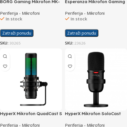
BORG Gaming Mikrofon MK-
Esperanza Mikrofon Gaming
01P RGB
Predator EGH101 Red
Periferija - Mikrofoni
Periferija - Mikrofoni
In stock
In stock
Zatraži ponudu
Zatraži ponudu
SKU:
30265
SKU:
23626
HyperX Mikrofon QuadCast S
HyperX Mikrofon SoloCast
RGB 4P5P7AA
Periferija - Mikrofoni
Periferija - Mikrofoni