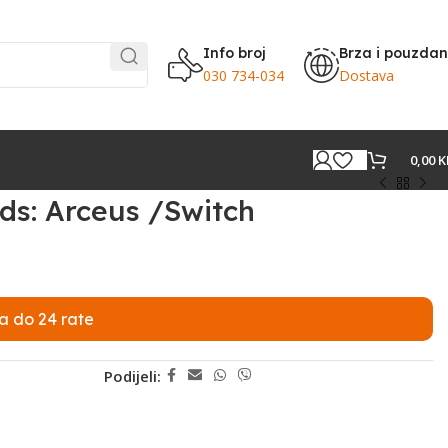
Info broj
Brza i pouzda
030 734-034
Dostava
0,00
K
s: Arceus /Switch
a do 24 rate
Podijeli: