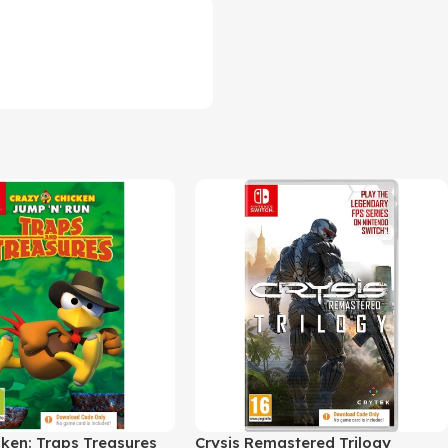
cken: Traps Treasures
Crysis Remastered Trilogy