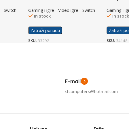
Time /Switch
/Switch
 - Switch
Gaming i igre - Video igre - Switch
Gaming i ig
In stock
In stoc
Zatraži ponudu
Zatraži p
SKU:
33292
SKU:
34148
E-mail
xtcomputers@hotmail.com