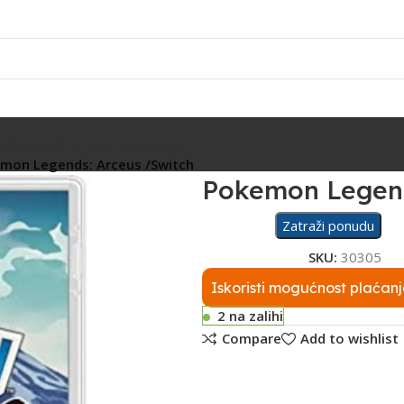
Rasvjeta
Ostalo
Fiskalizacija
Servis
mon Legends: Arceus /Switch
Pokemon Legend
Zatraži ponudu
SKU:
30305
Iskoristi mogućnost plaćanj
2 na zalihi
Compare
Add to wishlist