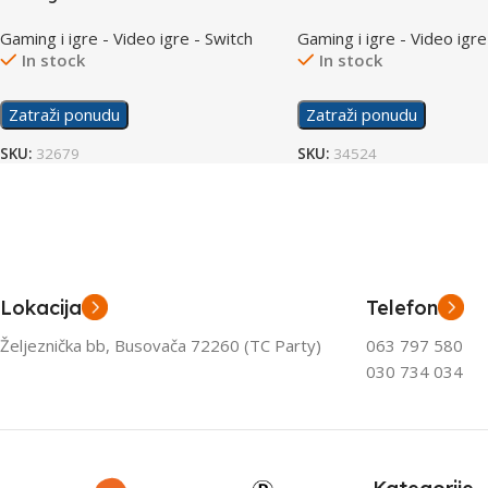
/Switch
/Switch
Gaming i igre - Video igre - Switch
Gaming i igre - Video igre
In stock
In stock
Zatraži ponudu
Zatraži ponudu
SKU:
32679
SKU:
34524
Lokacija
Telefon
Željeznička bb, Busovača 72260 (TC Party)
063 797 580
030 734 034