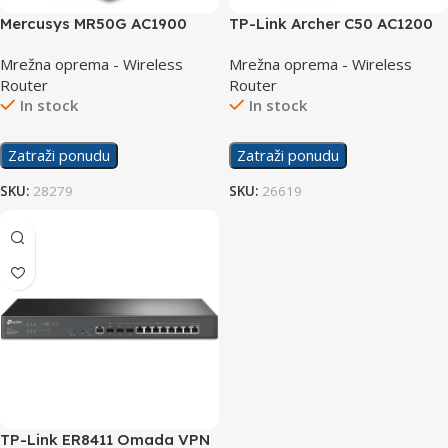
Mercusys MR50G AC1900
TP-Link Archer C50 AC1200
Wireless Dual Band Gigabit
Wireless Dual Band Router
Mrežna oprema - Wireless
Mrežna oprema - Wireless
Router
Router
Router
In stock
In stock
Zatraži ponudu
Zatraži ponudu
SKU:
28279
SKU:
26619
TP-Link ER8411 Omada VPN