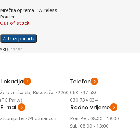
Router with 10G Ports
Mrežna oprema - Wireless
Router
Out of stock
Zatraži ponudu
SKU:
33950
Lokacija
Telefon
Željeznička bb, Busovača 72260
063 797 580
(TC Party)
030 734 034
E-mail
Radno vrijeme
xtcomputers@hotmail.com
Pon-Pet: 08:00 - 18:00
Sub: 08:00 - 13:00