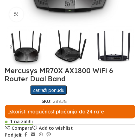
Click to enlarge
Mercusys MR70X AX1800 WiFi 6
Router Dual Band
Zatraži ponudu
SKU:
28938
Iskoristi mogućnost plaćanja do 24 rate
1 na zalihi
Compare
Add to wishlist
Podijeli: