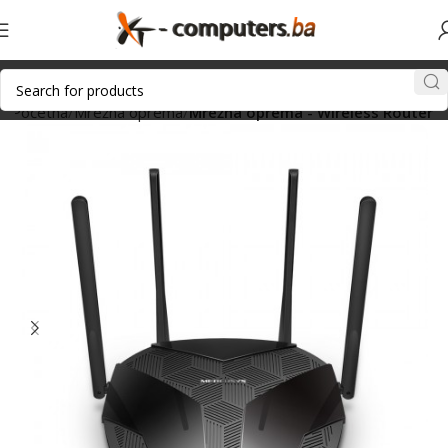
Početna
Mrežna oprema
Mrežna oprema - Wireless Router