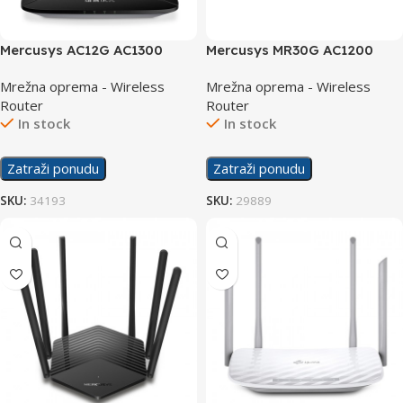
Mercusys AC12G AC1300
Mercusys MR30G AC1200
Wireless Dual Band Gigabit
Wireless Dual Band Router
Mrežna oprema - Wireless
Mrežna oprema - Wireless
Router
Router
Router
In stock
In stock
Zatraži ponudu
Zatraži ponudu
SKU:
34193
SKU:
29889