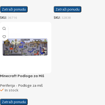
Zatraži ponudu
Zatraži ponudu
SKU:
36716
SKU:
32838
Minecraft Podloga za Miš
XXL
Periferija - Podloge za miš
In stock
Zatraži ponudu