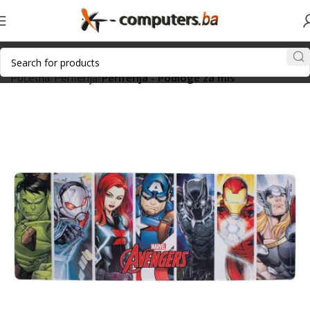
Početna
Periferija
Periferija - Podloge za miš