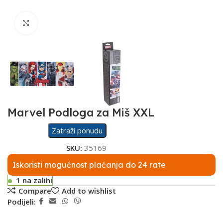
Click to enlarge
Marvel Podloga za Miš XXL
Zatraži ponudu
SKU:
35169
Iskoristi mogućnost plaćanja do 24 rate
1 na zalihi
Compare
Add to wishlist
Podijeli: