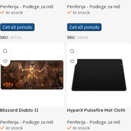
Roshan Podloga za Miš XL
Miš JX
Periferija - Podloge za miš
Periferija - Podloge za miš
In stock
In stock
Zatraži ponudu
Zatraži ponudu
SKU:
36723
SKU:
34946
Blizzard Diablo II
HyperX Pulsefire Mat Cloth
Ressurected Limited Edition
Large Podloga za Miš
Periferija - Podloge za miš
Periferija - Podloge za miš
Podloga za Miš XL
4Z7X4AA
In stock
In stock