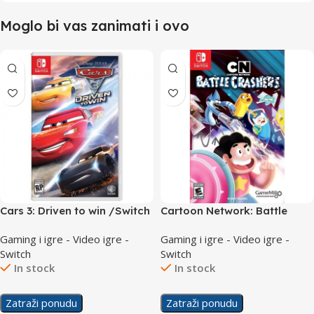
Moglo bi vas zanimati i ovo
Cars 3: Driven to win /Switch
Cartoon Network: Battle
Crashers /Switch
Gaming i igre - Video igre -
Gaming i igre - Video igre -
Switch
Switch
In stock
In stock
Zatraži ponudu
Zatraži ponudu