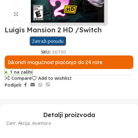
Click to enlarge
Luigis Mansion 2 HD /Switch
Zatraži ponudu
SKU:
36730
Iskoristi mogućnost plaćanja do 24 rate
1 na zalihi
Compare
Add to wishlist
Podijeli:
Detalji proizvoda
Zanr: Akcija, Avantura