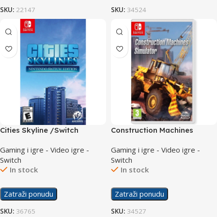
SKU:
22147
SKU:
34524
Cities Skyline /Switch
Construction Machines
Simulator /Switch
Gaming i igre - Video igre -
Gaming i igre - Video igre -
Switch
Switch
In stock
In stock
Zatraži ponudu
Zatraži ponudu
SKU:
36765
SKU:
34527