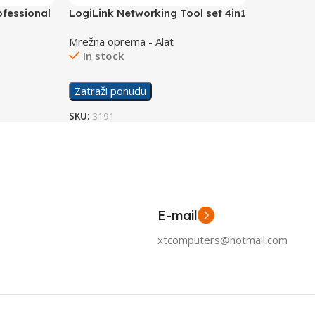
ofessional
LogiLink Networking Tool set 4in1
WZ0012
Mrežna oprema - Alat
In stock
Zatraži ponudu
SKU:
3191
E-mail
xtcomputers@hotmail.com