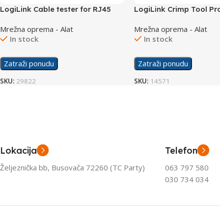
LogiLink Cable tester for RJ45
LogiLink Crimp Tool Pr
and BNC WZ0011
WZ0003
Mrežna oprema - Alat
Mrežna oprema - Alat
In stock
In stock
Zatraži ponudu
Zatraži ponudu
SKU:
29822
SKU:
14571
Lokacija
Telefon
Željeznička bb, Busovača 72260 (TC Party)
063 797 580
030 734 034