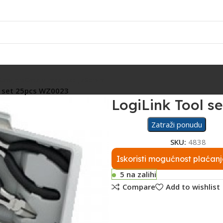
Rasvjeta
Ostalo
Fiskalizacija
Servis
l set 25pcs WZ0023
LogiLink Tool s
Zatraži ponudu
SKU:
4838
Iskoristi mogućnost plaćanj
5 na zalihi
Compare
Add to wishlist