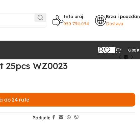
Info broj
Brza i pouzda
030 734-034
Dostava
0,00
K
et 25pcs WZ0023
a do 24 rate
Podijeli: