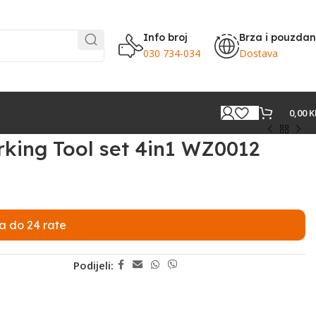
Info broj
Brza i pouzda
030 734-034
Dostava
0,00
K
king Tool set 4in1 WZ0012
a do 24 rate
Podijeli: