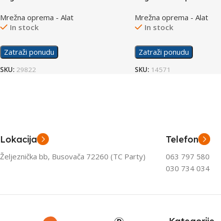
and BNC WZ0011
WZ0003
Mrežna oprema - Alat
Mrežna oprema - Alat
In stock
In stock
Zatraži ponudu
Zatraži ponudu
SKU:
29822
SKU:
14571
Lokacija
Telefon
Željeznička bb, Busovača 72260 (TC Party)
063 797 580
030 734 034