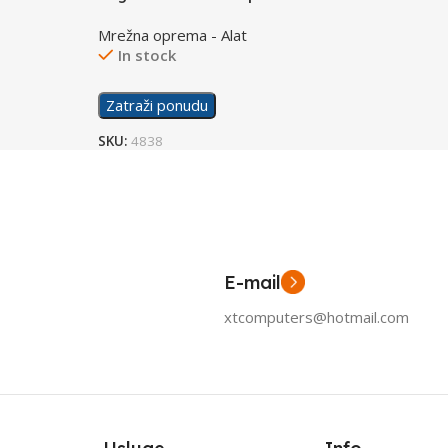
Mrežna oprema - Alat
In stock
Zatraži ponudu
SKU:
4838
E-mail
xtcomputers@hotmail.com