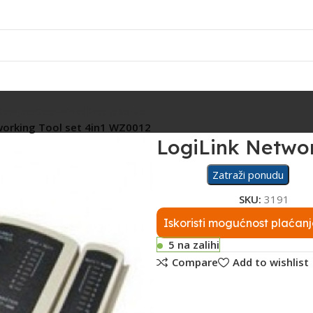
Rasvjeta
Ostalo
Fiskalizacija
Servis
working Tool set 4in1 WZ0012
LogiLink Networ
Zatraži ponudu
SKU:
3191
Iskoristi mogućnost plaćanj
5 na zalihi
Compare
Add to wishlist