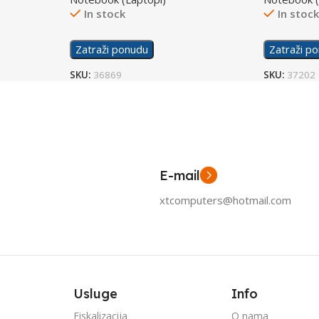
In stock
In stoc
Zatraži ponudu
Zatraži p
SKU:
36869
SKU:
37202
E-mail
xtcomputers@hotmail.com
Usluge
Info
Fiskalizacija
O nama