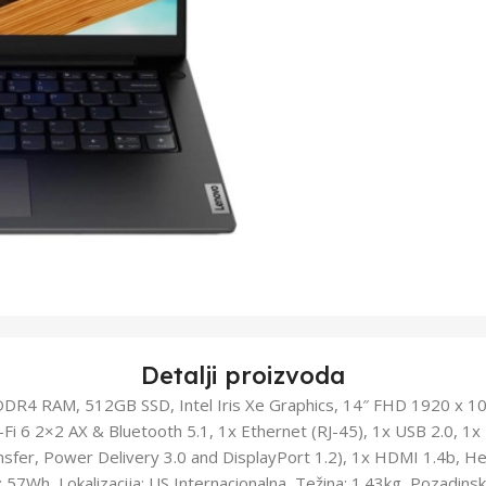
Detalji proizvoda
DDR4 RAM, 512GB SSD, Intel Iris Xe Graphics, 14″ FHD 1920 x 
i-Fi 6 2×2 AX & Bluetooth 5.1, 1x Ethernet (RJ-45), 1x USB 2.0, 1
ansfer, Power Delivery 3.0 and DisplayPort 1.2), 1x HDMI 1.4b, 
57Wh, Lokalizacija: US Internacionalna, Težina: 1.43kg, Pozadinsk