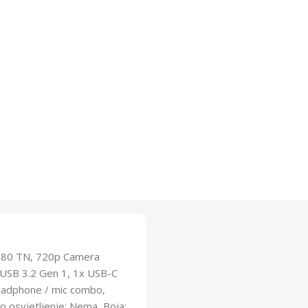
1080 TN, 720p Camera
x USB 3.2 Gen 1, 1x USB-C
Headphone / mic combo,
o osvjetljenje: Nema, Boja: