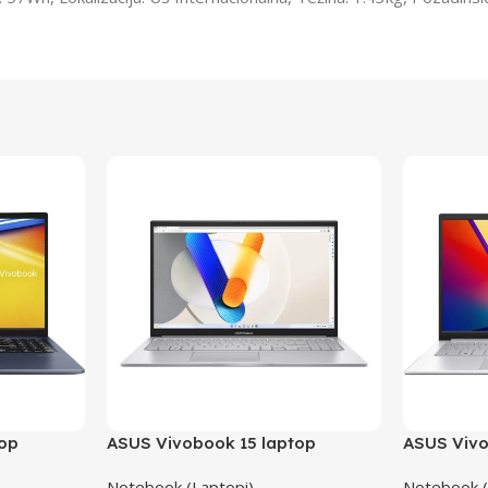
top
ASUS Vivobook 15 laptop
ASUS Vivo
B
X1504ZA-NJ865W/16GB
Notebook (Laptopi)
Notebook (