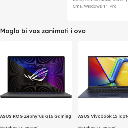
Crna, Windows 11 Pro
Moglo bi vas zanimati i ovo
ASUS ROG Zephyrus G16 Gaming
ASUS Vivobook 15 lap
laptop GU603VI
X1502VA-NJ289W/24G
Notebook (Laptopi)
Notebook (Laptopi)