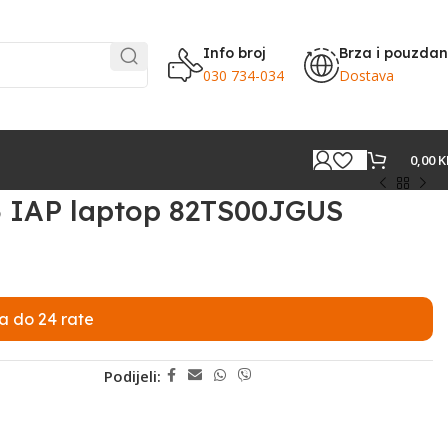
Info broj
Brza i pouzda
030 734-034
Dostava
0,00
K
 IAP laptop 82TS00JGUS
a do 24 rate
Podijeli: