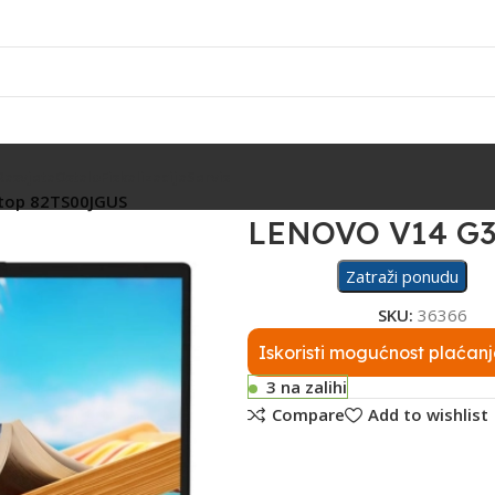
Rasvjeta
Ostalo
Fiskalizacija
Servis
ptop 82TS00JGUS
LENOVO V14 G3
Zatraži ponudu
SKU:
36366
Iskoristi mogućnost plaćanj
3 na zalihi
Compare
Add to wishlist