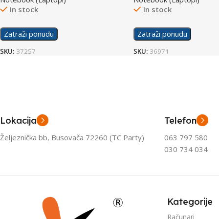
In stock
In stock
Zatraži ponudu
Zatraži ponudu
SKU:
37257
SKU:
36971
Lokacija
Telefon
Željeznička bb, Busovača 72260 (TC Party)
063 797 580
030 734 034
Kategorije
Računari