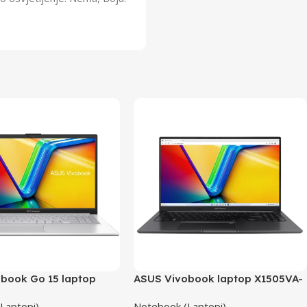
book Go 15 laptop
ASUS Vivobook laptop X1505VA-
OLED-L521W
Laptopi)
Notebook (Laptopi)