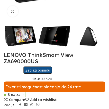
Click to enlarge
LENOVO ThinkSmart View
ZA690000US
Zatraži ponudu
SKU:
33526
Iskoristi mogućnost plaćanja do 24 rate
3 na zalihi
Compare
Add to wishlist
Podijeli: