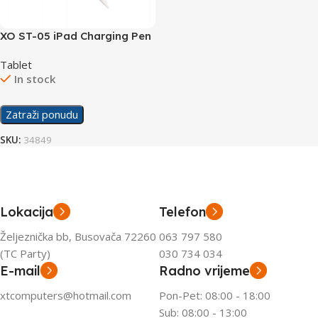
XO ST-05 iPad Charging Pen
Wireless
Tablet
In stock
Zatraži ponudu
SKU:
34849
Lokacija
Telefon
Željeznička bb, Busovača 72260
063 797 580
(TC Party)
030 734 034
E-mail
Radno vrijeme
xtcomputers@hotmail.com
Pon-Pet: 08:00 - 18:00
Sub: 08:00 - 13:00