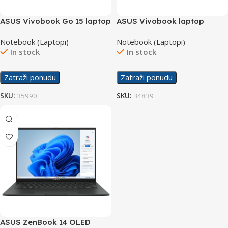
ASUS Vivobook Go 15 laptop
ASUS Vivobook laptop
X1504ZA-NJ566/16GB
X1505VA-OLED-L521W
Notebook (Laptopi)
Notebook (Laptopi)
In stock
In stock
Zatraži ponudu
Zatraži ponudu
SKU:
35990
SKU:
34839
ASUS ZenBook 14 OLED