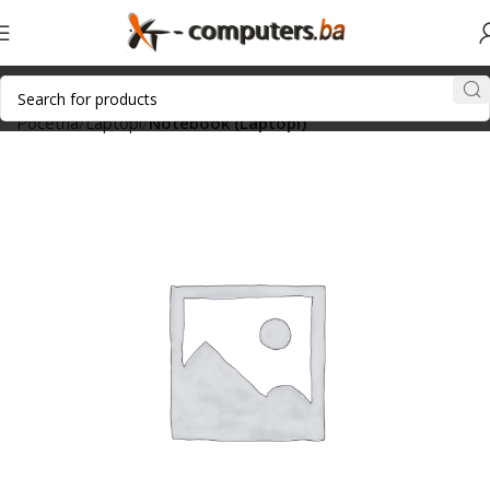
Početna
Laptopi
Notebook (Laptopi)