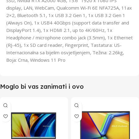
SSD, Nvidia RTX A2000 4GB, 15.6″ 1920 x 1080 IPS
display, LAN, WebCam, Qualcomm Wi-Fi 6E NFA725A, 11ax
2×2, Bluetooth 5.1, 1x USB 3.2 Gen 1, 1x USB 3.2 Gen 1
(Always On), 1x USB4 40Gbps (support data transfer and
DisplayPort 1.4), 1x HDMI 2.1, up to 4K/60Hz, 1x
Headphone / microphone combo jack (3.5mm), 1x Ethernet
(RJ-45), 1x SD card reader, Fingerprint, Tastatura: US-
Internacionalna sa bijelim osvjetljenjem, Težina: 2.26kg,
Boja: Crna, Windows 11 Pro
Moglo bi vas zanimati i ovo