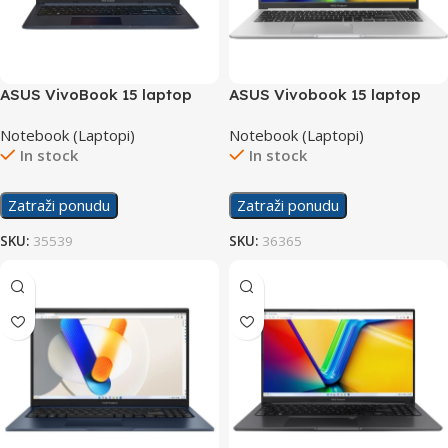
ASUS VivoBook 15 laptop
ASUS Vivobook 15 laptop
F1502ZA-WH74
X1502VA-BQ298
Notebook (Laptopi)
Notebook (Laptopi)
In stock
In stock
Zatraži ponudu
Zatraži ponudu
SKU:
35539
SKU:
36365