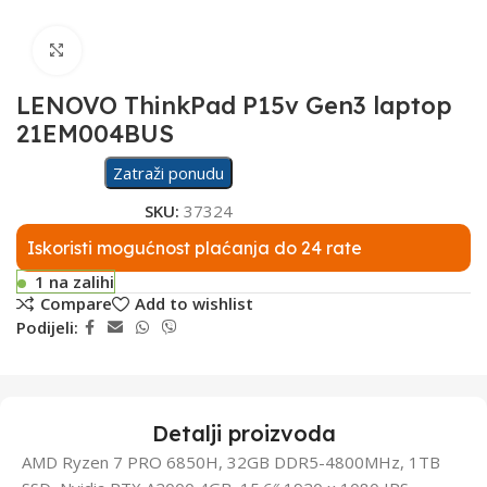
Click to enlarge
LENOVO ThinkPad P15v Gen3 laptop
21EM004BUS
Zatraži ponudu
SKU:
37324
Iskoristi mogućnost plaćanja do 24 rate
1 na zalihi
Compare
Add to wishlist
Podijeli:
Detalji proizvoda
AMD Ryzen 7 PRO 6850H, 32GB DDR5-4800MHz, 1TB