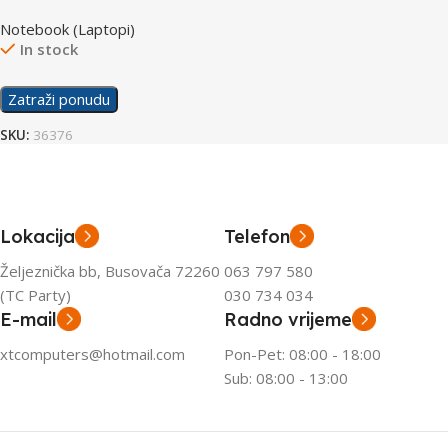
laptop Q425MA-U71TB
Notebook (Laptopi)
In stock
Zatraži ponudu
SKU:
36376
Lokacija
Telefon
Željeznička bb, Busovača 72260
063 797 580
(TC Party)
030 734 034
E-mail
Radno vrijeme
xtcomputers@hotmail.com
Pon-Pet: 08:00 - 18:00
Sub: 08:00 - 13:00