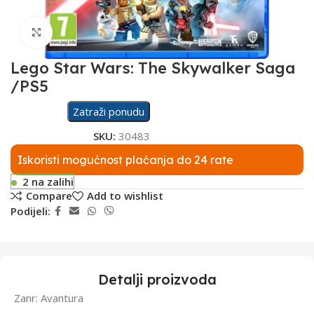
Click to enlarge
Lego Star Wars: The Skywalker Saga
/PS5
Zatraži ponudu
SKU:
30483
Iskoristi mogućnost plaćanja do 24 rate
2 na zalihi
Compare
Add to wishlist
Podijeli:
Detalji proizvoda
Zanr: Avantura