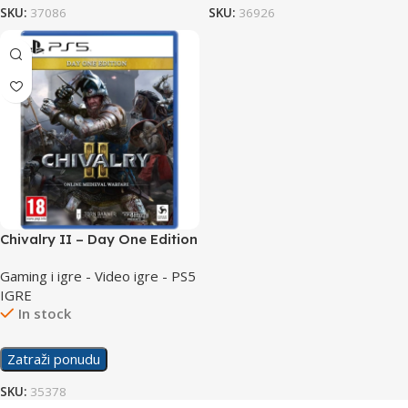
SKU:
37086
SKU:
36926
Chivalry II – Day One Edition
/ PS5
Gaming i igre - Video igre - PS5
IGRE
In stock
Zatraži ponudu
SKU:
35378