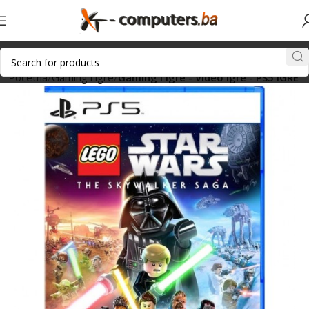
Početna
Gaming i igre
Gaming i igre - Video igre - PS5 IGRE