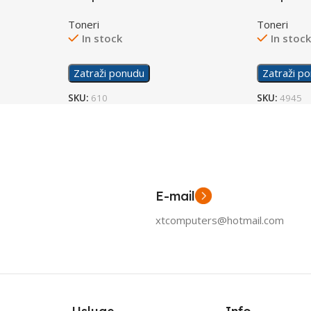
Toneri
Toneri
In stock
In stoc
Zatraži ponudu
Zatraži p
SKU:
610
SKU:
4945
E-mail
xtcomputers@hotmail.com