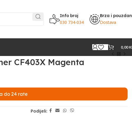
Info broj
Brza i pouzda
030 734-034
Dostava
0,00
K
oner CF403X Magenta
a do 24 rate
Podijeli: