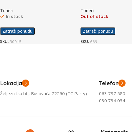
Toneri
Toneri
In stock
Out of stock
Zatraži ponudu
Zatraži ponudu
SKU:
30015
SKU:
669
Lokacija
Telefon
Željeznička bb, Busovača 72260 (TC Party)
063 797 580
030 734 034