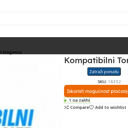
Rasvjeta
Ostalo
Fiskalizacija
Servis
3X Magenta
Kompatibilni T
Zatraži ponudu
SKU:
18352
Iskoristi mogućnost plaćanj
1 na zalihi
Compare
Add to wishlist