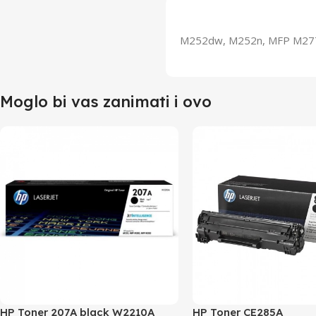
M252dw, M252n, MFP M27
Moglo bi vas zanimati i ovo
HP Toner 207A black W2210A
HP Toner CE285A