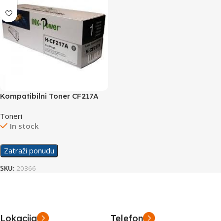
Kompatibilni Toner CF217A
Toneri
In stock
Zatraži ponudu
SKU:
20366
Lokacija
Telefon