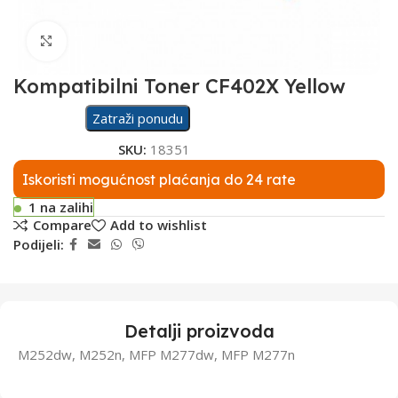
Click to enlarge
Kompatibilni Toner CF402X Yellow
Zatraži ponudu
SKU:
18351
Iskoristi mogućnost plaćanja do 24 rate
1 na zalihi
Compare
Add to wishlist
Podijeli:
Detalji proizvoda
M252dw, M252n, MFP M277dw, MFP M277n