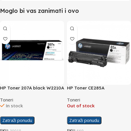
Moglo bi vas zanimati i ovo
HP Toner 207A black W2210A
HP Toner CE285A
Toneri
Toneri
In stock
Out of stock
Zatraži ponudu
Zatraži ponudu
SKU:
30015
SKU:
669