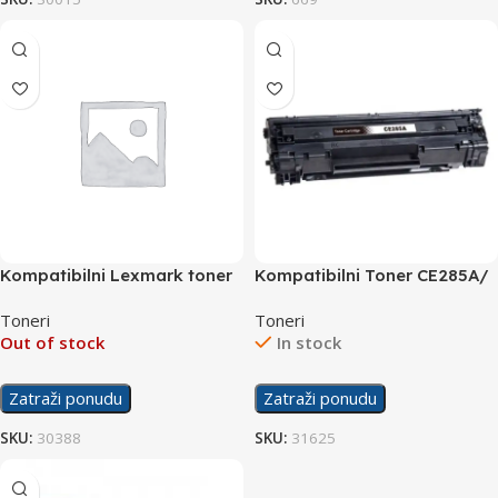
Kompatibilni Lexmark toner
Kompatibilni Toner CE285A/
MS/MX317/417/517/617
CRG- 725
Toneri
Toneri
Out of stock
In stock
Zatraži ponudu
Zatraži ponudu
SKU:
30388
SKU:
31625