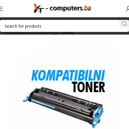
Početna
Potrošni materijal
Toneri