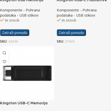
Exodia Onyx 64GB USB 3.2
DT70 64GB 3.2
Komponente - Pohrana
Komponente - Pohrana
podataka - USB stikovi
podataka - USB stikovi
In stock
In stock
Zatraži ponudu
Zatraži ponudu
SKU:
33936
SKU:
27605
Kingston USB-C Memorija
DT70 128GB 3.2