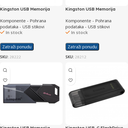
Kingston USB Memorija
Kingston USB Memorija
Exodia 128GB USB 3.2
Exodia 64GB USB 3.2
Komponente - Pohrana
Komponente - Pohrana
podataka - USB stikovi
podataka - USB stikovi
In stock
In stock
Zatraži ponudu
Zatraži ponudu
SKU:
28222
SKU:
28212
Kingston USB Memorija
Kingston USB-C FlashDrive