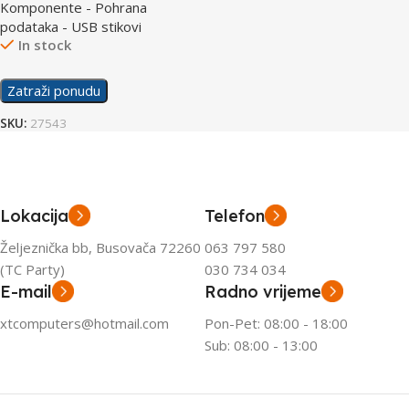
Komponente - Pohrana
podataka - USB stikovi
In stock
Zatraži ponudu
SKU:
27543
Lokacija
Telefon
Željeznička bb, Busovača 72260
063 797 580
(TC Party)
030 734 034
E-mail
Radno vrijeme
xtcomputers@hotmail.com
Pon-Pet: 08:00 - 18:00
Sub: 08:00 - 13:00