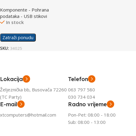
Kyson 256GB USB 3.2
Komponente - Pohrana
podataka - USB stikovi
In stock
Zatraži ponudu
SKU:
34025
Lokacija
Telefon
Željeznička bb, Busovača 72260
063 797 580
(TC Party)
030 734 034
E-mail
Radno vrijeme
xtcomputers@hotmail.com
Pon-Pet: 08:00 - 18:00
Sub: 08:00 - 13:00