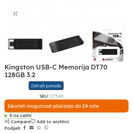
Click to enlarge
Kingston USB-C Memorija DT70
128GB 3.2
Zatraži ponudu
SKU:
27543
Iskoristi mogućnost plaćanja do 24 rate
6 na zalihi
Compare
Add to wishlist
Podijeli: