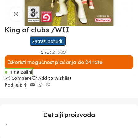
Click to enlarge
King of clubs /WII
Zatraži ponudu
SKU:
21909
Iskoristi mogućnost plaćanja do 24 rate
1 na zalihi
Compare
Add to wishlist
Podijeli:
Detalji proizvoda
.