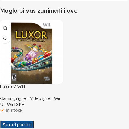
Moglo bi vas zanimati i ovo
Luxor / WII
Gaming i igre - Video igre - Wii
U - Wii IGRE
In stock
Zatraži ponudu