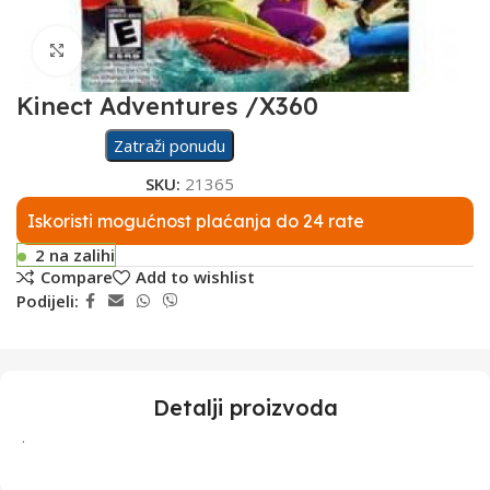
Click to enlarge
Kinect Adventures /X360
Zatraži ponudu
SKU:
21365
Iskoristi mogućnost plaćanja do 24 rate
2 na zalihi
Compare
Add to wishlist
Podijeli:
Detalji proizvoda
.