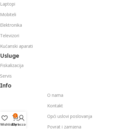
Laptopi
Mobiteli
Elektronika
Televizori
Kućanski aparati
Usluge
Fiskalizacija
Servis
Info
O nama
Kontakt
Opći uslovi poslovanja
0
Wishlist
Cart
My account
Povrat i zamjena
Pratite nas