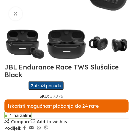
Click to enlarge
JBL Endurance Race TWS Slušalice
Black
Zatraži ponudu
SKU:
37379
Iskoristi mogućnost plaćanja do 24 rate
1 na zalihi
Compare
Add to wishlist
Podijeli: