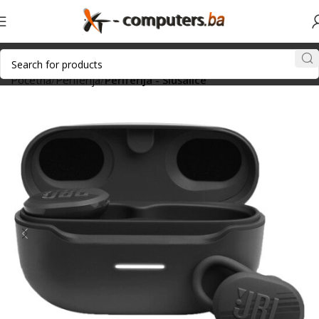
Početna
Periferija
Periferija - Slušalice