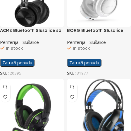
ACME Bluetooth Slušalice sa
BORG Bluetooth Slušalice
mikrofonom BH203
UID-10 White
Periferija - Slušalice
Periferija - Slušalice
In stock
In stock
Zatraži ponudu
Zatraži ponudu
SKU:
20395
SKU:
31977