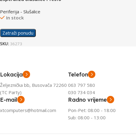
EH115
Periferija - Slušalice
In stock
Zatraži ponudu
SKU:
36273
Lokacija
Telefon
Željeznička bb, Busovača 72260
063 797 580
(TC Party)
030 734 034
E-mail
Radno vrijeme
xtcomputers@hotmail.com
Pon-Pet: 08:00 - 18:00
Sub: 08:00 - 13:00