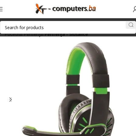
Početna
Periferija
Periferija - Slušalice