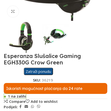
Click to enlarge
Esperanza Slušalice Gaming
EGH330G Crow Green
Zatraži ponudu
SKU:
36219
Iskoristi mogućnost plaćanja do 24 rate
1 na zalihi
Compare
Add to wishlist
Podijeli: