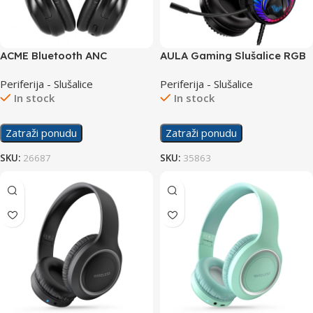
ACME Bluetooth ANC
AULA Gaming Slušalice RGB
Slušalice sa mikrofonom
S605
Periferija - Slušalice
Periferija - Slušalice
BH316
In stock
In stock
Zatraži ponudu
Zatraži ponudu
SKU:
26687
SKU:
35863