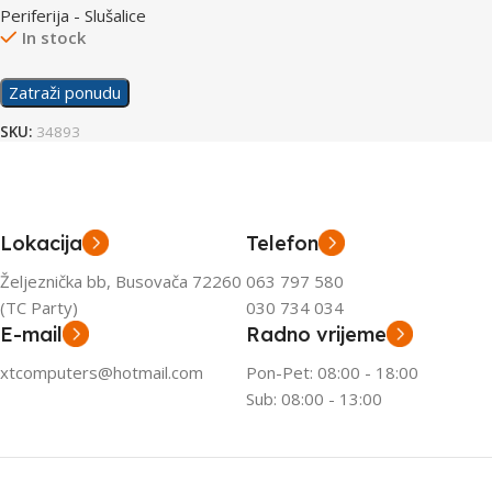
Periferija - Slušalice
In stock
Zatraži ponudu
SKU:
34893
Lokacija
Telefon
Željeznička bb, Busovača 72260
063 797 580
(TC Party)
030 734 034
E-mail
Radno vrijeme
xtcomputers@hotmail.com
Pon-Pet: 08:00 - 18:00
Sub: 08:00 - 13:00