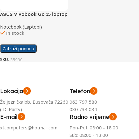
ASUS Vivobook Go 15 laptop
X1504ZA-NJ566/16GB
Notebook (Laptopi)
In stock
Zatraži ponudu
SKU:
35990
Lokacija
Telefon
Željeznička bb, Busovača 72260
063 797 580
(TC Party)
030 734 034
E-mail
Radno vrijeme
xtcomputers@hotmail.com
Pon-Pet: 08:00 - 18:00
Sub: 08:00 - 13:00