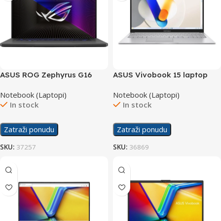
ASUS ROG Zephyrus G16
ASUS Vivobook 15 laptop
Gaming laptop GU603VI
X1504ZA-NJ865W/16GB
Notebook (Laptopi)
Notebook (Laptopi)
In stock
In stock
Zatraži ponudu
Zatraži ponudu
SKU:
37257
SKU:
36869