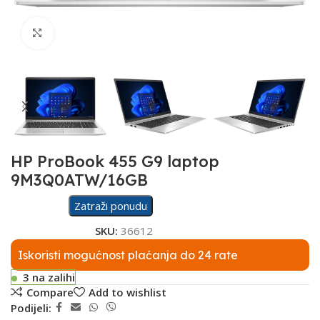
Click to enlarge
HP ProBook 455 G9 laptop
9M3Q0ATW/16GB
Zatraži ponudu
SKU:
36612
Iskoristi mogućnost plaćanja do 24 rate
3 na zalihi
Compare
Add to wishlist
Podijeli: