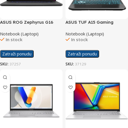
ASUS ROG Zephyrus G16
ASUS TUF A15 Gaming
Gaming laptop GU603VI
laptop FA506NF-
Notebook (Laptopi)
Notebook (Laptopi)
HN004/16GB
In stock
In stock
Zatraži ponudu
Zatraži ponudu
SKU:
37257
SKU:
37129