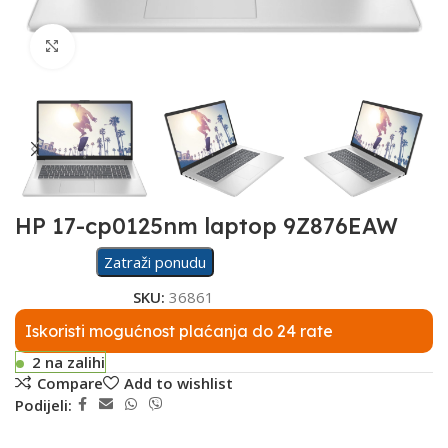
Click to enlarge
HP 17-cp0125nm laptop 9Z876EAW
Zatraži ponudu
SKU:
36861
Iskoristi mogućnost plaćanja do 24 rate
2 na zalihi
Compare
Add to wishlist
Podijeli: