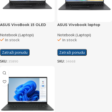
ASUS VivoBook 15 OLED
ASUS Vivobook laptop
laptop M1505YA-MA242
X1505VA-OLED-L521
Notebook (Laptopi)
Notebook (Laptopi)
In stock
In stock
Zatraži ponudu
Zatraži ponudu
SKU:
35890
SKU:
34668