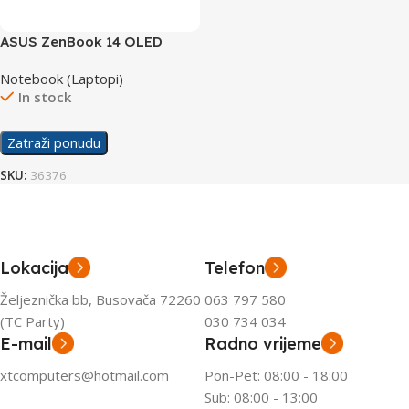
ASUS ZenBook 14 OLED
laptop Q425MA-U71TB
Notebook (Laptopi)
In stock
Zatraži ponudu
SKU:
36376
Lokacija
Telefon
Željeznička bb, Busovača 72260
063 797 580
(TC Party)
030 734 034
E-mail
Radno vrijeme
xtcomputers@hotmail.com
Pon-Pet: 08:00 - 18:00
Sub: 08:00 - 13:00