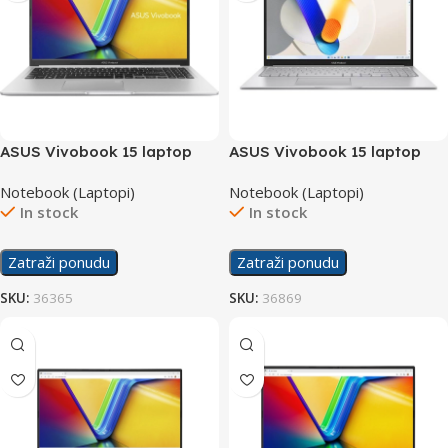
ASUS Vivobook 15 laptop
ASUS Vivobook 15 laptop
X1502VA-BQ298
X1504ZA-NJ865W/16GB
Notebook (Laptopi)
Notebook (Laptopi)
In stock
In stock
Zatraži ponudu
Zatraži ponudu
SKU:
36365
SKU:
36869