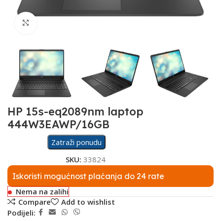
Click to enlarge
HP 15s-eq2089nm laptop
444W3EAWP/16GB
Zatraži ponudu
SKU:
33824
Iskoristi mogućnost plaćanja do 24 rate
Nema na zalihi
Compare
Add to wishlist
Podijeli: