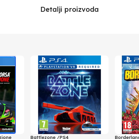
Detalji proizvoda
zione
Battlezone /PS4
Borderlan