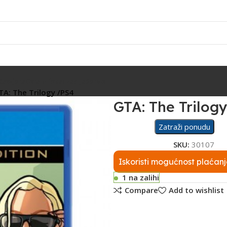
Rasvjeta
Ostalo
Fiskalizacija
Servis
TA: The Trilogy /PS4
GTA: The Trilog
Zatraži ponudu
SKU:
30107
Iskoristi mogućnost plaćanj
1 na zalihi
Compare
Add to wishlist