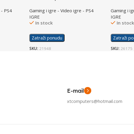
 - PS4
Gaming i igre - Video igre - PS4
Gaming i ig
IGRE
IGRE
In stock
In stoc
Zatraži ponudu
Zatraži p
SKU:
21948
SKU:
26175
E-mail
xtcomputers@hotmail.com