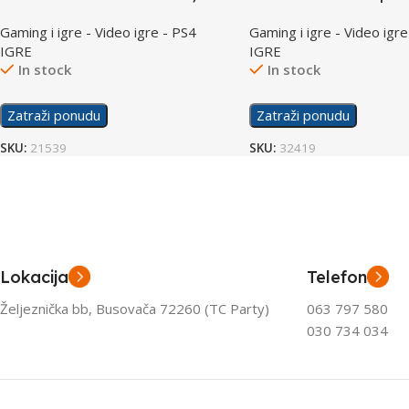
/PS4
Gaming i igre - Video igre - PS4
Gaming i igre - Video igre
IGRE
IGRE
In stock
In stock
Zatraži ponudu
Zatraži ponudu
SKU:
21539
SKU:
32419
Lokacija
Telefon
Željeznička bb, Busovača 72260 (TC Party)
063 797 580
030 734 034