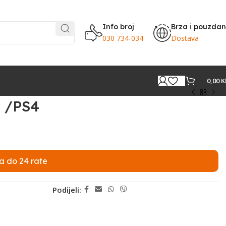
Info broj
Brza i pouzda
030 734-034
Dostava
0,00
K
y /PS4
a do 24 rate
Podijeli: