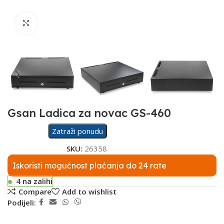
Click to enlarge
Gsan Ladica za novac GS-460
Zatraži ponudu
SKU:
26358
Iskoristi mogućnost plaćanja do 24 rate
4 na zalihi
Compare
Add to wishlist
Podijeli: