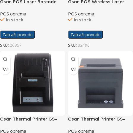
Gsan POS Laser Barcode
Gsan POS Wireless Laser
Scanner GS-9125
Barcode Scanner GS-1880W
POS oprema
POS oprema
In stock
In stock
Zatraži ponudu
Zatraži ponudu
SKU:
26357
SKU:
32496
Gsan Thermal Printer GS-
Gsan Thermal Printer GS-
5890T
8360
POS oprema
POS oprema