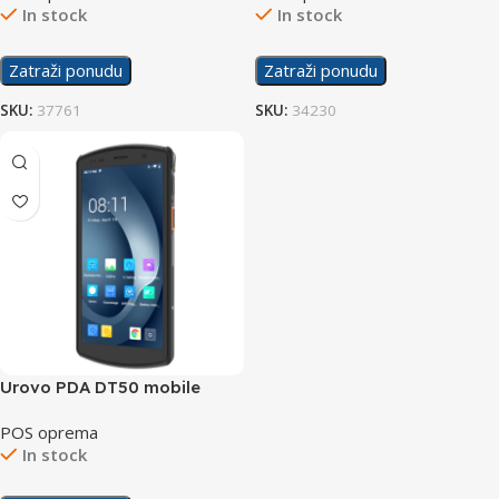
In stock
In stock
Zatraži ponudu
Zatraži ponudu
SKU:
37761
SKU:
34230
Urovo PDA DT50 mobile
computer SH7S11E4F31
POS oprema
In stock