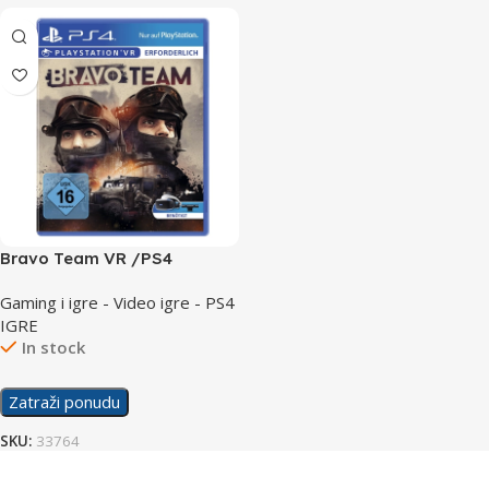
Bravo Team VR /PS4
Gaming i igre - Video igre - PS4
IGRE
In stock
Zatraži ponudu
SKU:
33764