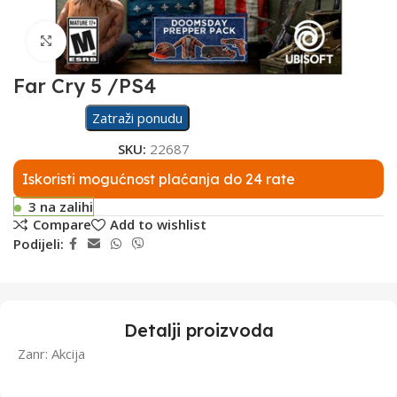
Click to enlarge
Far Cry 5 /PS4
Zatraži ponudu
SKU:
22687
Iskoristi mogućnost plaćanja do 24 rate
3 na zalihi
Compare
Add to wishlist
Podijeli:
Detalji proizvoda
Zanr: Akcija