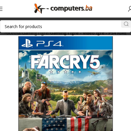
Početna
Gaming i igre
Gaming i igre - Video igre - PS4 IGRE