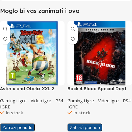
Moglo bi vas zanimati i ovo
Asterix and Obelix XXL 2
Back 4 Blood Special Day1
/PS4
Edition /PS4
Gaming i igre - Video igre - PS4
Gaming i igre - Video igre - PS4
IGRE
IGRE
In stock
In stock
Zatraži ponudu
Zatraži ponudu