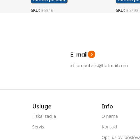
SKU:
36346
SKU:
35793
E-mail
xtcomputers@hotmail.com
Usluge
Info
Fiskalizacija
O nama
Servis
Kontakt
Opći uslovi poslov