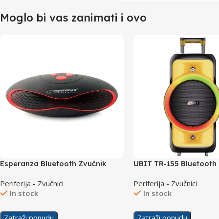
Moglo bi vas zanimati i ovo
Esperanza Bluetooth Zvučnik
UBIT TR-155 Bluetooth
Trival EP117KR
Zvučnik
Periferija - Zvučnici
Periferija - Zvučnici
In stock
In stock
Zatraži ponudu
Zatraži ponudu