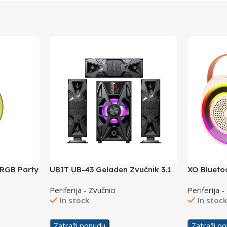
 RGB Party
UBIT UB-43 Geladen Zvučnik 3.1
XO Blueto
Karaoke M
Periferija - Zvučnici
Periferija -
In stock
In stoc
Zatraži ponudu
Zatraži p