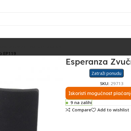
Rasvjeta
Ostalo
Fiskalizacija
Servis
o EP119
Esperanza Zvuč
Zatraži ponudu
SKU:
29713
Iskoristi mogućnost plaćanj
9 na zalihi
Compare
Add to wishlist