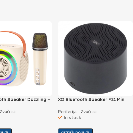
oth Speaker Dazzling +
XO Bluetooth Speaker F21 Mini
IC F42 White
Black
 Zvučnici
Periferija - Zvučnici
k
In stock
onudu
Zatraži ponudu