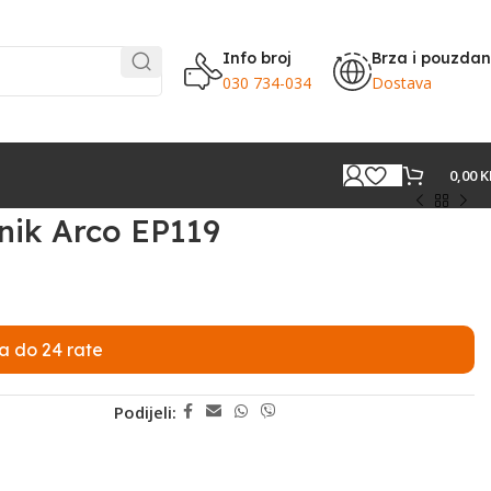
Info broj
Brza i pouzda
030 734-034
Dostava
0,00
K
nik Arco EP119
a do 24 rate
Podijeli: