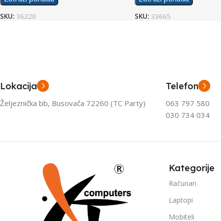
SKU:
36220
SKU:
33665
Lokacija
Telefon
Željeznička bb, Busovača 72260 (TC Party)
063 797 580
030 734 034
Kategorije
Računari
Laptopi
Mobiteli