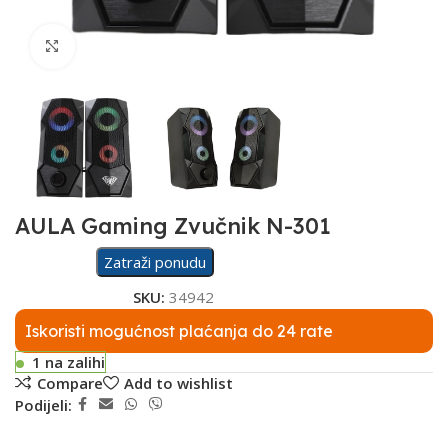
Click to enlarge
AULA Gaming Zvučnik N-301
Zatraži ponudu
SKU:
34942
Iskoristi mogućnost plaćanja do 24 rate
1 na zalihi
Compare
Add to wishlist
Podijeli: