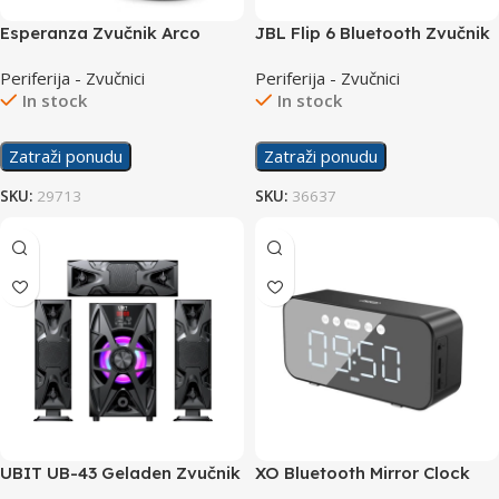
Esperanza Zvučnik Arco
JBL Flip 6 Bluetooth Zvučnik
EP119
Blue
Periferija - Zvučnici
Periferija - Zvučnici
In stock
In stock
Zatraži ponudu
Zatraži ponudu
SKU:
29713
SKU:
36637
UBIT UB-43 Geladen Zvučnik
XO Bluetooth Mirror Clock
3.1
Bluetooth Radio Speaker F41