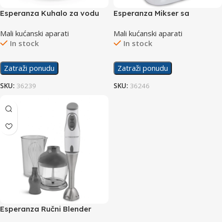
Esperanza Kuhalo za vodu
Esperanza Mikser sa
Salto Angel EKK011K
posudom EKM024 800W
Mali kućanski aparati
Mali kućanski aparati
In stock
In stock
Zatraži ponudu
Zatraži ponudu
SKU:
36239
SKU:
36246
Esperanza Ručni Blender
Pesto EKM003E 450W