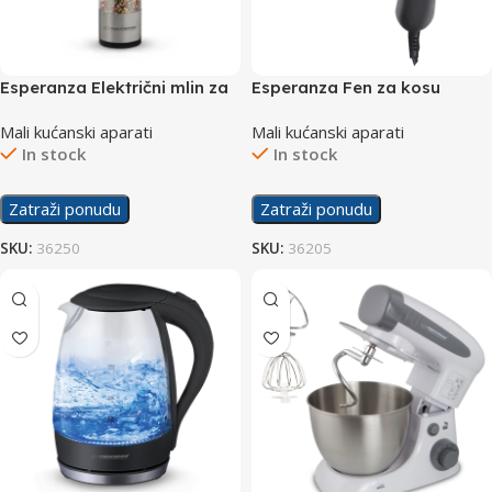
Esperanza Električni mlin za
Esperanza Fen za kosu
biber Sarawak EKP002
Aurora EBH003K 750W
Mali kućanski aparati
Mali kućanski aparati
In stock
In stock
Zatraži ponudu
Zatraži ponudu
SKU:
36250
SKU:
36205