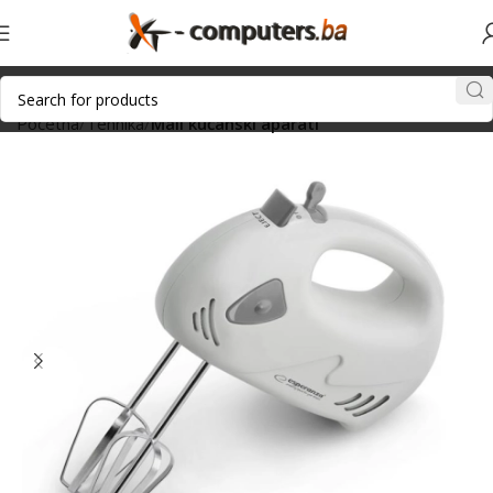
Početna
Tehnika
Mali kućanski aparati