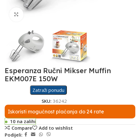
Click to enlarge
Esperanza Ručni Mikser Muffin
EKM007E 150W
Zatraži ponudu
SKU:
36242
Iskoristi mogućnost plaćanja do 24 rate
10 na zalihi
Compare
Add to wishlist
Podijeli: