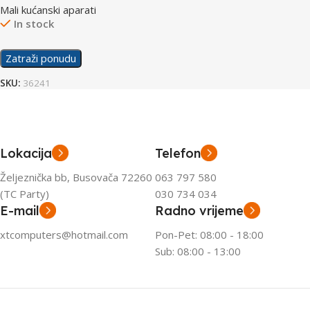
Mali kućanski aparati
In stock
Zatraži ponudu
SKU:
36241
Lokacija
Telefon
Željeznička bb, Busovača 72260
063 797 580
(TC Party)
030 734 034
E-mail
Radno vrijeme
xtcomputers@hotmail.com
Pon-Pet: 08:00 - 18:00
Sub: 08:00 - 13:00