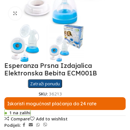
Click to enlarge
Esperanza Prsna Izdajalica
Elektronska Bebita ECM001B
Zatraži ponudu
SKU:
36213
Iskoristi mogućnost plaćanja do 24 rate
1 na zalihi
Compare
Add to wishlist
Podijeli: