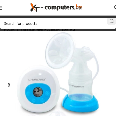
Početna
Tehnika
Mali kućanski aparati