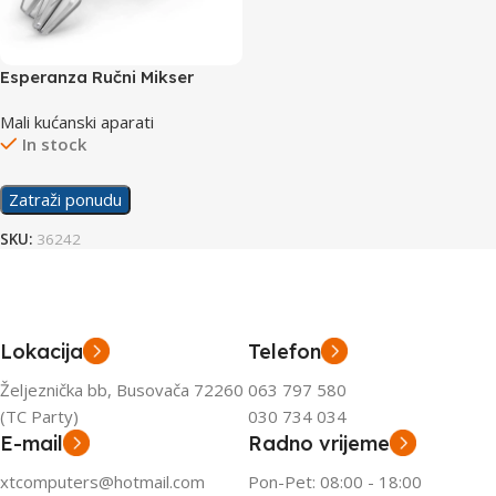
Esperanza Ručni Mikser
Muffin EKM007E 150W
Mali kućanski aparati
In stock
Zatraži ponudu
SKU:
36242
Lokacija
Telefon
Željeznička bb, Busovača 72260
063 797 580
(TC Party)
030 734 034
E-mail
Radno vrijeme
xtcomputers@hotmail.com
Pon-Pet: 08:00 - 18:00