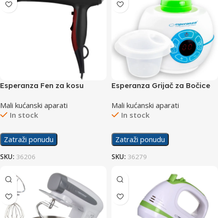
Esperanza Fen za kosu
Esperanza Grijač za Bočice
Pamela EBH004K 2200W
Broccoli EKB003
Mali kućanski aparati
Mali kućanski aparati
In stock
In stock
Zatraži ponudu
Zatraži ponudu
SKU:
36206
SKU:
36279