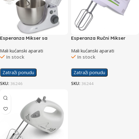
Esperanza Mikser sa
Esperanza Ručni Mikser
posudom EKM024 800W
Apple Pie EKM011 400W
Mali kućanski aparati
Mali kućanski aparati
In stock
In stock
Zatraži ponudu
Zatraži ponudu
SKU:
36246
SKU:
36244