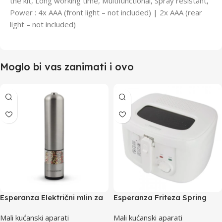
the kit, Long working time, Multifunctional, Spray resistant,
Power : 4x AAA (front light – not included) | 2x AAA (rear
light – not included)
Moglo bi vas zanimati i ovo
Esperanza Električni mlin za
Esperanza Friteza Spring
biber Sarawak EKP002
Roll EKG012
Mali kućanski aparati
Mali kućanski aparati