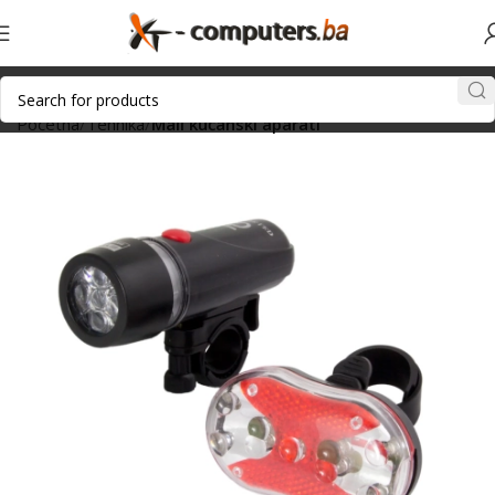
Početna
Tehnika
Mali kućanski aparati