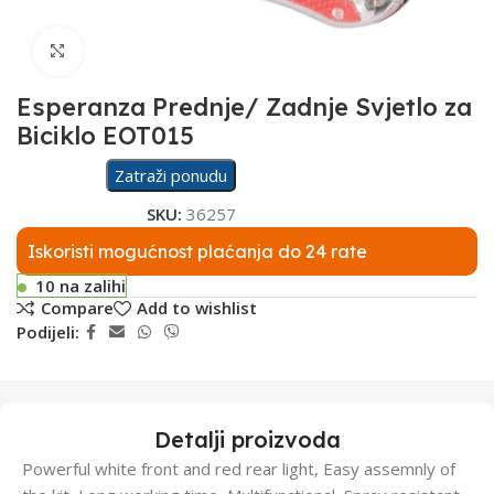
Click to enlarge
Esperanza Prednje/ Zadnje Svjetlo za
Biciklo EOT015
Zatraži ponudu
SKU:
36257
Iskoristi mogućnost plaćanja do 24 rate
10 na zalihi
Compare
Add to wishlist
Podijeli:
Detalji proizvoda
Powerful white front and red rear light, Easy assemnly of