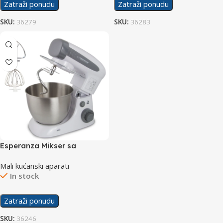
Zatraži ponudu
Zatraži ponudu
SKU:
36279
SKU:
36283
Esperanza Mikser sa
posudom EKM024 800W
Mali kućanski aparati
In stock
Zatraži ponudu
SKU:
36246